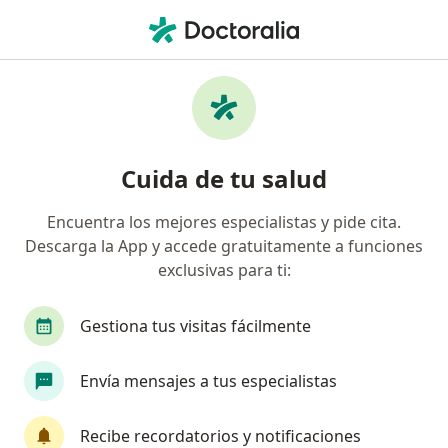
Men
Alergia A Ácaros • Tacna, Tacna
Filtros
• 1
Seguro
Mapa
Especialistas en Alergia a ácaros en Tacna
Cuida de tu salud
Encuentra los mejores especialistas y pide cita.
¿Qué especialidad estás buscando?
Descarga la App y accede gratuitamente a funciones
Alergista
Cirujano general
Cirujano plást
exclusivas para ti:
Gestiona tus visitas fácilmente
Envía mensajes a tus especialistas
Recibe recordatorios y notificaciones