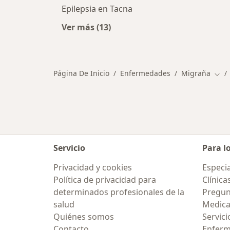
Epilepsia en Tacna
Ver más (13)
Más en esta categoría: Otras enfe
Página De Inicio
Enfermedades
Migraña
Camb
Servicio
Para l
Privacidad y cookies
Especia
Política de privacidad para
Clínica
determinados profesionales de la
Pregun
salud
Medic
Quiénes somos
Servici
Contacto
Enfer