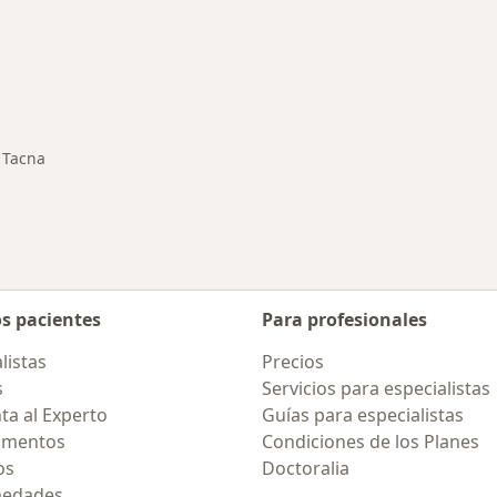
rmedades en Tacna
Tacna
iar de ciudad
os pacientes
Para profesionales
listas
Precios
s
Servicios para especialistas
ta al Experto
Guías para especialistas
amentos
Condiciones de los Planes
os
Doctoralia
medades