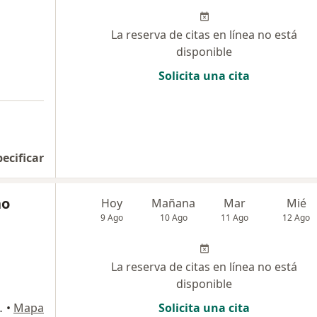
La reserva de citas en línea no está
disponible
Solicita una cita
pecificar
no
Hoy
Mañana
Mar
Mié
9 Ago
10 Ago
11 Ago
12 Ago
La reserva de citas en línea no está
disponible
PTO 305, Tacna
•
Mapa
Solicita una cita