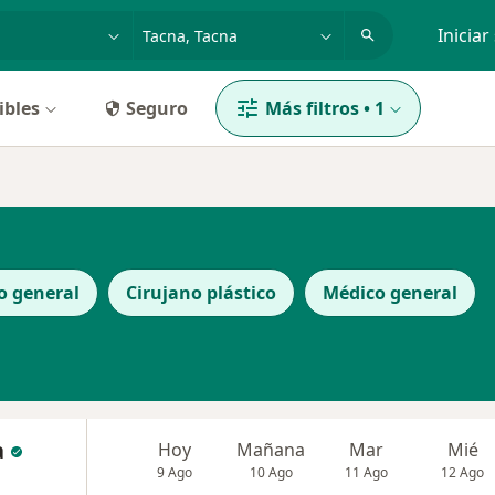
dad, enfermedad o nombre
p. ej. Lima
Iniciar
ibles
Seguro
Más filtros
•
1
o general
Cirujano plástico
Médico general
a
Hoy
Mañana
Mar
Mié
9 Ago
10 Ago
11 Ago
12 Ago