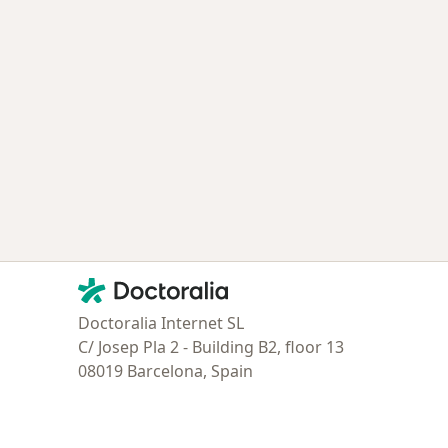
Contacto
Doctoralia - Página de inicio
Doctoralia Internet SL
C/ Josep Pla 2 - Building B2, floor 13
08019 Barcelona, Spain