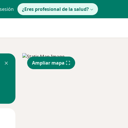
 sesión
¿Eres profesional de la salud?
Ampliar mapa
Jue
Vie
Sáb
13 Ago
14 Ago
15 Ago