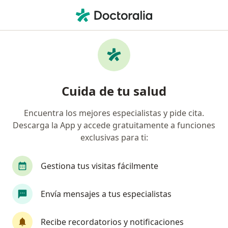
Men
Adicción A Drogas • Huancayo, Junín
Filtros
• 1
Mapa
Especialistas en Adicción a drogas en
Cuida de tu salud
Huancayo
Encuentra los mejores especialistas y pide cita.
Descarga la App y accede gratuitamente a funciones
¿Qué especialidad estás buscando?
exclusivas para ti:
Psicólogo
Psiquiatra
Gestiona tus visitas fácilmente
Envía mensajes a tus especialistas
Recibe recordatorios y notificaciones