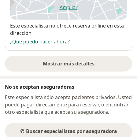
Ampliar
se abre en una nueva pestañ
Disponibilidad
Este especialista no ofrece reserva online en esta
dirección
¿Qué puedo hacer ahora?
Mostrar más detalles
sobre la dirección
No se aceptan aseguradoras
Este especialista sólo acepta pacientes privados. Usted
puede pagar directamente para reservar, o encontrar
otro especialista que acepte su aseguradora.
Buscar especialistas por aseguradora