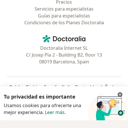
Precios
Servicios para especialistas
Guías para especialistas
Condiciones de los Planes Doctoralia
Contacto
Doctoralia - Página de inicio
Doctoralia Internet SL
C/ Josep Pla 2 - Building B2, floor 13
08019 Barcelona, Spain
se abre en una nueva pestaña
se abre en una nueva pestaña
se abre en una nueva pestaña
se abre en una nueva pes
se abre en 
se a
Polska
,
Türkiye
,
España
,
Italia
,
Deutschland
,
Česko
,
se abre en una nueva pestaña
se abre en una nueva pestaña
se abre en una nueva pestaña
se abre en una nueva p
se abre en 
se abr
Portugal
,
México
,
Chile
,
Brasil
,
Argentina
,
Perú
,
Tu privacidad es importante
se abre en una nueva pe
Colombia
Usamos cookies para ofrecerte una
mejor experiencia.
www.doctoralia.pe © 2026 - Encuentra tu
Leer más
.
especialista y agenda cita