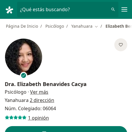
Men
¿Qué estás buscando?
Página De Inicio
Psicólogo
Yanahuara
Elizabeth Be
Cambiar de ciudad
Dra.
Elizabeth Benavides Cacya
sobre las especializaciones
Psicólogo
·
Ver más
Yanahuara
2 dirección
Núm. Colegiado: 06064
1 opinión