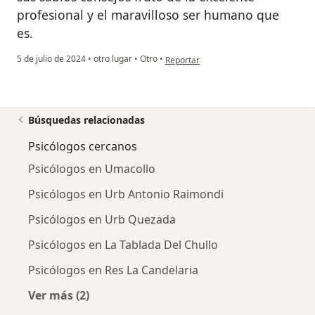
profesional y el maravilloso ser humano que
es.
en opinión del usuario Juan Talavera
5 de julio de 2024
•
otro lugar
•
Otro
•
Reportar
Búsquedas relacionadas
Psicólogos cercanos
Psicólogos en Umacollo
Psicólogos en Urb Antonio Raimondi
Psicólogos en Urb Quezada
Psicólogos en La Tablada Del Chullo
Psicólogos en Res La Candelaria
Ver más (2)
Más en esta categoría: Psicólogos cercanos