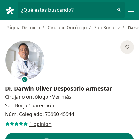
Men
¿Qué estás buscando?
Página De Inicio
Cirujano Oncólogo
San Borja
Darw
Cambiar d
Dr.
Darwin Oliver Desposorio Armestar
sobre las especializaciones
Cirujano oncólogo
·
Ver más
San Borja
1 dirección
Núm. Colegiado: 73990 45944
1 opinión