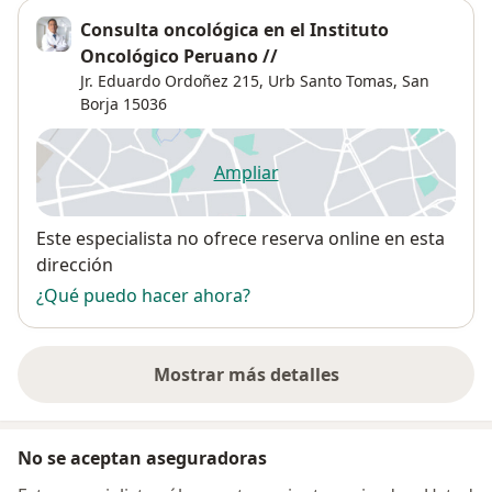
Consulta oncológica en el Instituto
Oncológico Peruano //
Jr. Eduardo Ordoñez 215,
Urb Santo Tomas
,
San
Borja
15036
Ampliar
se abre en una nueva pestañ
Disponibilidad
Este especialista no ofrece reserva online en esta
dirección
¿Qué puedo hacer ahora?
Mostrar más detalles
sobre la dirección
No se aceptan aseguradoras