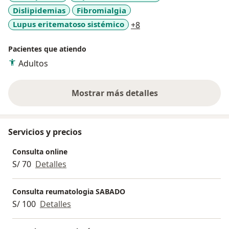
Dislipidemias
Fibromialgia
farmacológico, sino nutricional, de actividad física y
psicológico, asi que busco mantener un equipo
a11y_sr_more_disease
Lupus eritematoso sistémico
+8
interdisciplinario que ofrecerle a mis pacientes. Si
necesitas una consulta ofrezco consulta presencial,
Pacientes que atiendo
online y en algunos casos puntuales también a
Adultos
domicilio. Si necesitas mas información o tienes
alguna duda, escríbeme! por aqui
Mostrar más detalles
sobre la experiencia
Servicios y precios
Consulta online
S/ 70
Detalles
Consulta reumatologia SABADO
S/ 100
Detalles