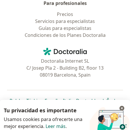
Para profesionales
Precios
Servicios para especialistas
Guías para especialistas
Condiciones de los Planes Doctoralia
Contacto
Doctoralia - Página de inicio
Doctoralia Internet SL
C/ Josep Pla 2 - Building B2, floor 13
08019 Barcelona, Spain
se abre en una nueva pestaña
se abre en una nueva pestaña
se abre en una nueva pestaña
se abre en una nueva pes
se abre en 
se a
Polska
,
Türkiye
,
España
,
Italia
,
Deutschland
,
Česko
,
se abre en una nueva pestaña
se abre en una nueva pestaña
se abre en una nueva pestaña
se abre en una nueva p
se abre en 
se abr
Portugal
,
México
,
Chile
,
Brasil
,
Argentina
,
Perú
,
Tu privacidad es importante
se abre en una nueva pe
Colombia
Usamos cookies para ofrecerte una
mejor experiencia.
www.doctoralia.pe © 2026 - Encuentra tu
Leer más
.