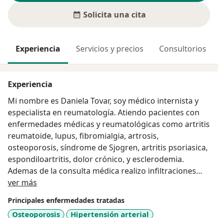
Solicita una cita
Experiencia
Servicios y precios
Consultorios
Experiencia
Mi nombre es Daniela Tovar, soy médico internista y
especialista en reumatología. Atiendo pacientes con
enfermedades médicas y reumatológicas como artritis
reumatoide, lupus, fibromialgia, artrosis,
osteoporosis, síndrome de Sjogren, artritis psoriasica,
espondiloartritis, dolor crónico, y esclerodemia.
Ademas de la consulta médica realizo infiltraciones
Acerca de mí
(solo en el caso que sean necesarias) y aplico terapia
ver más
con vendaje neuromuscular con muy buenos
Principales enfermedades tratadas
resultados. Me gusta tener un enfoque integral del
Osteoporosis
Hipertensión arterial
paciente, no solo desde el punto de vista