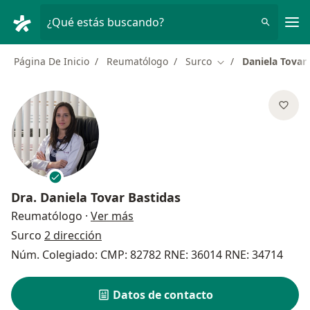
Men
¿Qué estás buscando?
Página De Inicio
Reumatólogo
Surco
Daniela Tovar
Cambiar de ciudad
Dra.
Daniela Tovar Bastidas
sobre las especializaciones
Reumatólogo
·
Ver más
Surco
2 dirección
Núm. Colegiado: CMP: 82782 RNE: 36014 RNE: 34714
Datos de contacto