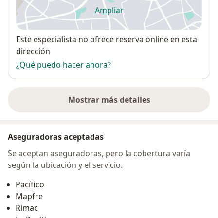
Ampliar
se abre en una nueva pestañ
Disponibilidad
Este especialista no ofrece reserva online en esta
dirección
¿Qué puedo hacer ahora?
Mostrar más detalles
sobre la dirección
Aseguradoras aceptadas
Se aceptan aseguradoras, pero la cobertura varía
según la ubicación y el servicio.
Pacífico
Mapfre
Rimac