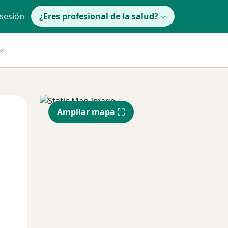
 sesión
¿Eres profesional de la salud?
Jue
Vie
Sáb
Ampliar mapa
13 Ago
14 Ago
15 Ago