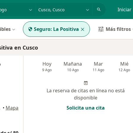
dad, enfermedad o nombre
p. ej. Lima
Iniciar
ibles
Seguro:
La Positiva
Más filtros
itiva en Cusco
o
Hoy
Mañana
Mar
Mié
9 Ago
10 Ago
11 Ago
12 Ago
La reserva de citas en línea no está
disponible
gal), Cusco
•
Mapa
Solicita una cita