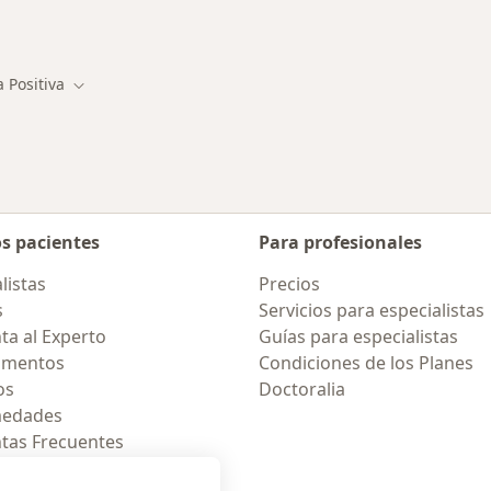
des más tratadas
a Positiva
d
ar de ciudad
Cambiar de ciudad
os pacientes
Para profesionales
listas
Precios
s
Servicios para especialistas
ta al Experto
Guías para especialistas
amentos
Condiciones de los Planes
os
Doctoralia
medades
tas Frecuentes
ión para celular