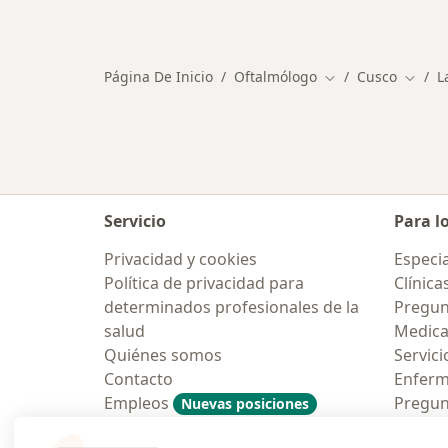
Más en esta categoría: Enfermeda
Página De Inicio
Oftalmólogo
Cusco
L
Cambiar de ciuda
Cambi
Servicio
Para l
Privacidad y cookies
Especia
Política de privacidad para
Clínica
determinados profesionales de la
Pregun
salud
Medic
Quiénes somos
Servici
Contacto
Enfer
Empleos
Pregun
Nuevas posiciones
Condiciones Generales de
Aplicac