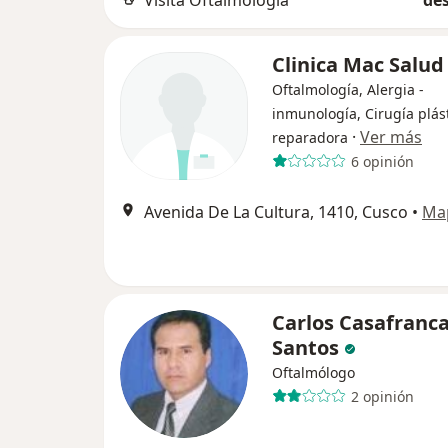
Visita Oftalmología
des
Clinica Mac Salud
Oftalmología, Alergia -
inmunología, Cirugía plást
·
Ver más
reparadora
6 opinión
Avenida De La Cultura, 1410, Cusco
•
Ma
Carlos Casafranc
Santos
Oftalmólogo
2 opinión