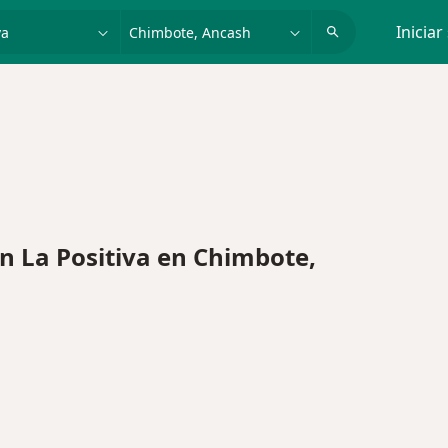
dad, enfermedad o nombre
p. ej. Lima
Iniciar
 La Positiva en Chimbote,