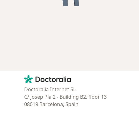
Contacto
Doctoralia - Página de inicio
Doctoralia Internet SL
C/ Josep Pla 2 - Building B2, floor 13
08019 Barcelona, Spain