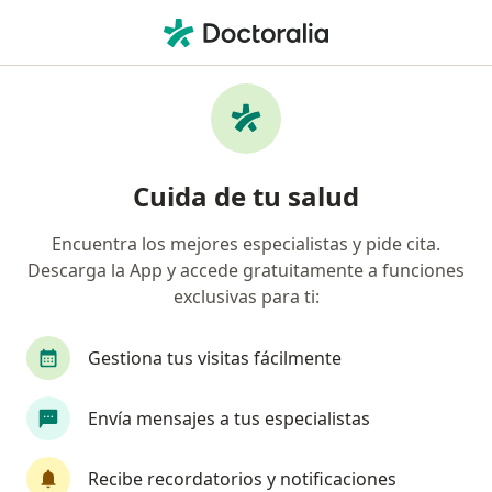
Men
Psicología • Lince, Lima
Filtros
• 1
Seguro
Mapa
Centros médicos de psicología en Lince
Cuida de tu salud
Encuentra los mejores especialistas y pide cita.
Descarga la App y accede gratuitamente a funciones
exclusivas para ti:
Gestiona tus visitas fácilmente
Urozen - Clinica de Urologia Avanzada
Envía mensajes a tus especialistas
·
Ver más
Psicología, Urología, Oncología
28 opinión
Recibe recordatorios y notificaciones