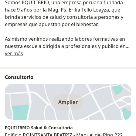
Somos EQUILIBRIO, una empresa peruana fundada
hace 9 años por la Mag. Ps. Erika Tello Loayza, que
brinda servicios de salud y consultoría a personas y
empresas que apuestan por el bienestar.
Asimismo venimos realizando labores formativas en
nuestra escuela dirigida a profesionales y publico en
Sobre nosotros
general. Nuestra línea es humanista integrativa
ver más
dictando cursos vinculados a psicología, psicoterapia y
bienestar organizacional.
Consultorio
Ampliar
EQUILIBRIO Salud & Consultoría
Edificio POINTSANTA BEATRIZ - Manuel del Pino 222,