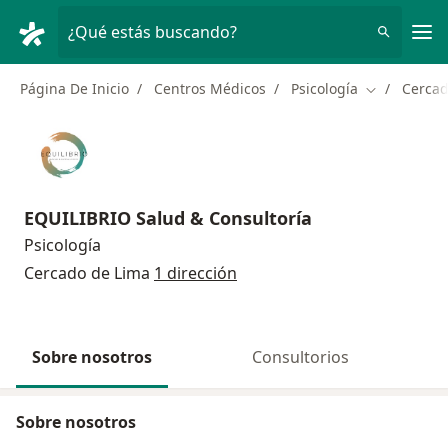
Men
¿Qué estás buscando?
Página De Inicio
Centros Médicos
Psicología
Cercad
Cambiar de 
EQUILIBRIO Salud & Consultoría
Psicología
Cercado de Lima
1 dirección
Sobre nosotros
Consultorios
Sobre nosotros