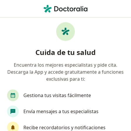
Men
Ortopedia Y Traumatología
Filtros
• 1
Seguro
Mapa
Centros médicos de ortopedia y
Cuida de tu salud
traumatología
Encuentra los mejores especialistas y pide cita.
Descarga la App y accede gratuitamente a funciones
Elige la ciudad en la que buscas al especialista
exclusivas para ti:
Lima
Arequipa
Miraflores
Trujillo
Gestiona tus visitas fácilmente
Envía mensajes a tus especialistas
Recibe recordatorios y notificaciones