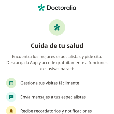
Men
Ortopedia Y Traumatología • Perú, Piura
Filtros
• 1
Seguro
Mapa
Centros médicos de ortopedia y
Cuida de tu salud
traumatología en Perú
Encuentra los mejores especialistas y pide cita.
Descarga la App y accede gratuitamente a funciones
exclusivas para ti:
Gestiona tus visitas fácilmente
Envía mensajes a tus especialistas
Auna - Clinica Miraflores
·
Ver
Ortopedia y traumatología, Anestesiología, Cardiología
Recibe recordatorios y notificaciones
más