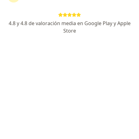
Artroplastía
4.8 y 4.8 de valoración media en Google Play y Apple
Store
Artroscopía simple y compleja
Infiltraciones
Osteosíntesis
Artrodesis
+ 3 servicios
¿Cómo funcionan los precios?