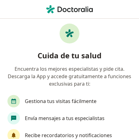
Men
¿Qué estás buscando?
Página De Inicio
Centros Médicos
Ortopedia Y Traumatol
Cuida de tu salud
Hospital de la Solidaridad
Encuentra los mejores especialistas y pide cita.
Ortopedia y traumatología
Descarga la App y accede gratuitamente a funciones
exclusivas para ti:
Tacna
1 dirección
Gestiona tus visitas fácilmente
Servicios
Especialistas
Consultorios
Envía mensajes a tus especialistas
Servicios
Recibe recordatorios y notificaciones