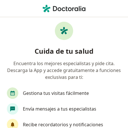
Men
Ortopedia Y Traumatología • Arequipa, Arequipa
Filtros
• 1
Seguro
Mapa
Centros médicos de ortopedia y
Cuida de tu salud
traumatología en Arequipa
Encuentra los mejores especialistas y pide cita.
Descarga la App y accede gratuitamente a funciones
exclusivas para ti:
Gestiona tus visitas fácilmente
Envía mensajes a tus especialistas
Auna - Clínica Vallesur
·
Ver
Ortopedia y traumatología, Cardiología, Anestesiología
Recibe recordatorios y notificaciones
más