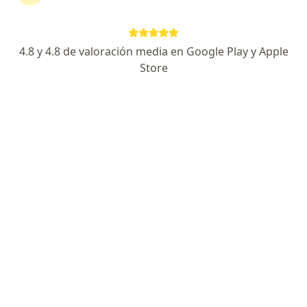
31 opinión
Avenida La Salle, 116, Arequipa
•
Mapa
4.8 y 4.8 de valoración media en Google Play y Apple
Ningún profesional de este centro tiene citas disponibles
Store
Mostrar perfil
Clinica Sanna del Sur
Ortopedia y traumatología
19 opinión
Av. Bolognesi 134 Yanahuara, Yanahuara
•
Mapa