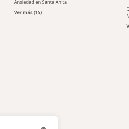
Ansiedad en Santa Anita
C
Ver más (15)
M
Más en esta categoría: Enfermedades más t
V