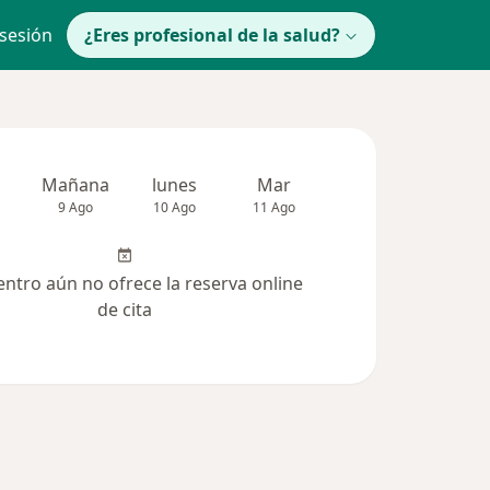
 sesión
¿Eres profesional de la salud?
Mañana
lunes
Mar
Mié
Jue
9 Ago
10 Ago
11 Ago
12 Ago
13 Ag
entro aún no ofrece la reserva online
de cita