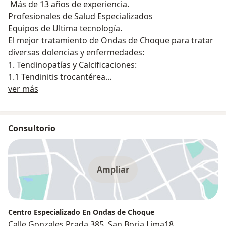
Más de 13 años de experiencia.
Profesionales de Salud Especializados
Equipos de Ultima tecnología.
El mejor tratamiento de Ondas de Choque para tratar
diversas dolencias y enfermedades:
1. Tendinopatías y Calcificaciones:
1.1 Tendinitis trocantérea
Sobre nosotros
1.2 Tendinitis del Supraespinoso
ver más
1.3 Tendinitis del infraespinoso
1.4 Tendinitis del tendón rotuliano
1.5 Tendinitis Patelar, entre otros.
Consultorio
2. Síndrome de dolor miofascial
3. Dolor en la Espalda y Cuello
4. Síndrome de hombro doloroso
Ampliar
5. Epicondilitis
6. Síndrome piriforme
Con más de 12 años de trayectoria institucional y la
más alta tecnología en equipamiento médico, hoy en
Centro Especializado En Ondas de Choque
día, el Centro Médico OSI es una de las instituciones
Calle Gonzales Prada 385, San Borja Lima18