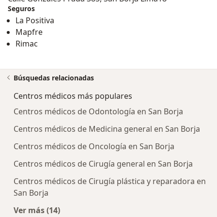
médicas especializadas más importantes en el Perú.
Seguros
OSI fue fundado en 1999 por un equipo de médicos
La Positiva
peruanos y extranjeros, entre ellos fisioterapeutas
Mapfre
especializados en Medicina Física y Rehabilitación,
Rimac
Traumatología, Neurocirugía, Acupuntura, entre otros,
para brindar la más alta calidad de servicios
profesionales de la salud.
Búsquedas relacionadas
El Centro Médico OSI inició su vida institucional
Centros médicos más populares
brindando servicios de Rehabilitación Integral a los
Centros médicos de Odontología en San Borja
pacientes que habían sufrido graves accidentes de
trabajo por encargo de las compañías más
Centros médicos de Medicina general en San Borja
importantes de Seguros y EPS del Perú.
Centros médicos de Oncología en San Borja
ondasdechoque.pe
Centros médicos de Cirugía general en San Borja
Centros médicos de Cirugía plástica y reparadora en
San Borja
Ver más (14)