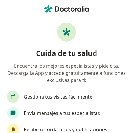
Men
Gastroenterología • Arequipa, Arequipa
Filtros
• 1
Seguro
Mapa
Centros médicos de gastroenterología en
Cuida de tu salud
Arequipa
Encuentra los mejores especialistas y pide cita.
Descarga la App y accede gratuitamente a funciones
exclusivas para ti:
Gestiona tus visitas fácilmente
Envía mensajes a tus especialistas
Policlínico Misti
·
Ver más
Gastroenterología, Cardiología, Urología
Recibe recordatorios y notificaciones