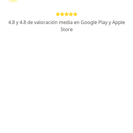
Dirección 1
Dirección 2
Dirección 3
Misti 604, Yanahuara
•
Mapa
4.8 y 4.8 de valoración media en Google Play y Apple
Ningún profesional de este centro tiene citas disponibles
Store
Mostrar perfil
Auna - Clínica Vallesur
·
Ver más
Gastroenterología, Cardiología, Anestesiología
31 opinión