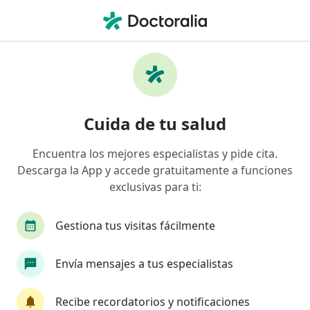
Men
Urología • Arequipa, Arequipa
Filtros
• 1
Seguro
Mapa
Centros médicos de urología en Arequipa
Cuida de tu salud
Encuentra los mejores especialistas y pide cita.
Descarga la App y accede gratuitamente a funciones
exclusivas para ti:
Gestiona tus visitas fácilmente
Policlínico Misti
Envía mensajes a tus especialistas
·
Ver más
Urología, Cardiología, Farmacología
Dirección 1
Dirección 2
Dirección 3
Recibe recordatorios y notificaciones