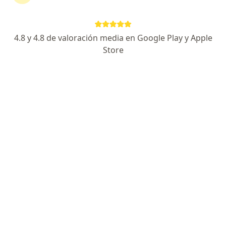
Misti 604, Yanahuara
•
Mapa
4.8 y 4.8 de valoración media en Google Play y Apple
Ningún profesional de este centro tiene citas disponibles
Store
Mostrar perfil
Centro Materno Infantil Happy Family
·
Ver
Urología, Cirugía general, Ginecología y obstetricia
más
Av. Daniel Alcides Carreon 202,.La Pampilla;Urb. Santa Catalina N-2.JLB y R;Urb. San Jeronimo Los topacios 126 Cercado., Arequipa
•
Mapa