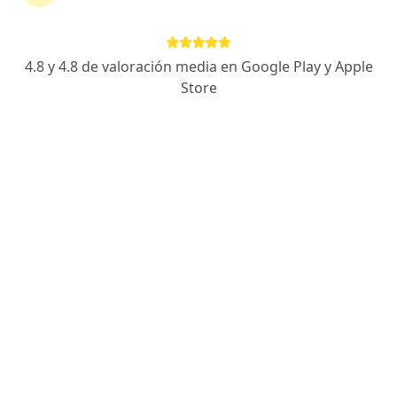
Dirección 1
Dirección 2
4.8 y 4.8 de valoración media en Google Play y Apple
Av. Javier Prado Este 2492, San Borja
•
Mapa
Store
Ningún profesional de este centro tiene citas disponibles
Mostrar perfil
Centro Médico Ob&Gyn
·
Anatomía patológica, Ginecología y obstetricia, Cardiología
Ver más