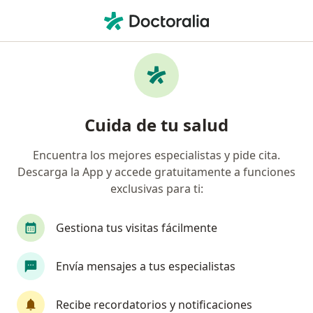
Men
Anatomía Patológica • Lima, Lima
Filtros
• 1
Seguro
Mapa
Centros médicos de anatomía patológica en
Cuida de tu salud
Lima
Encuentra los mejores especialistas y pide cita.
Descarga la App y accede gratuitamente a funciones
exclusivas para ti:
Gestiona tus visitas fácilmente
Envía mensajes a tus especialistas
Policlínico Biolaq
·
Anatomía patológica, Alergia - inmunología, Anestesiología
Recibe recordatorios y notificaciones
Ver más