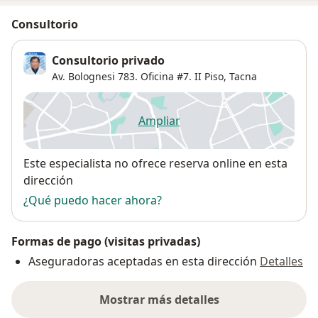
Consultorio
Consultorio privado
Av. Bolognesi 783. Oficina #7. II Piso,
Tacna
Ampliar
se abre en una nueva pestañ
Disponibilidad
Este especialista no ofrece reserva online en esta
dirección
¿Qué puedo hacer ahora?
Formas de pago (visitas privadas)
Aseguradoras aceptadas en esta dirección
Detalles
Mostrar más detalles
sobre la dirección