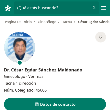
Men
¿Qué estás buscando?
Página De Inicio
Ginecólogo
Tacna
César Egdar Sánc
Dr.
César Egdar Sánchez Maldonado
sobre las especializaciones
Ginecólogo
·
Ver más
Tacna
1 dirección
Núm. Colegiado: 45666
Datos de contacto