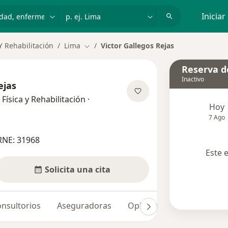
dad, enfermedad o nombre
p. ej. Lima
Iniciar
Y Rehabilitación
Lima
Victor Gallegos Rejas
Cambiar de ciudad
Reserva de
Inactivo
ejas
Física y Rehabilitación
·
Hoy
alizaciones
7 Ago
RNE: 31968
Este 
Solicita una cita
nsultorios
Aseguradoras
Opiniones