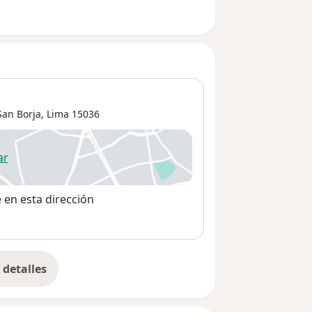
San Borja
,
Lima
15036
ar
 abre en una nueva pestaña
e en esta dirección
detalles
bre la dirección