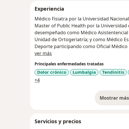
Experiencia
Médico Fisiatra por la Universidad Naciona
Master of Public Health por la Universidad 
desempeñado como Médico Asistentencial de
Unidad de Ortogeriatría; y como Médico Esp
Deporte participando como Oficial Médico
Acerca de mí
Panamericanos Lima 2019. Ha publicado Guí
ver más
Osteoartritis y prescripción de Prótesis. Pa
Principales enfermedades tratadas
Medicina de Rehabilitación Filial Sur Orien
Dolor crónico
Lumbalgia
Tendinitis
Fisiosport y Director de The Adamantium Pr
a11y_sr_more_diseases
+4
rehabilitación deportiva y promoción de es
convencional y deporte adaptado. Trabaja 
Escuela de Salud Publica de la Universidad 
Mostrar más 
so
Servicios y precios