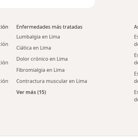
ción
Enfermedades más tratadas
A
Lumbalgia en Lima
E
ción
d
Ciática en Lima
E
Dolor crónico en Lima
ción
d
Fibromialgia en Lima
E
ción
Contractura muscular en Lima
d
Ver más (15)
E
Más en esta categoría: Enfermedades más 
d