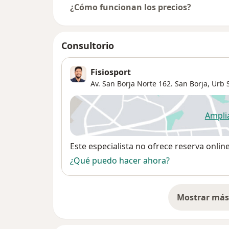
¿Cómo funcionan los precios?
Consultorio
Fisiosport
Av. San Borja Norte 162. San Borja,
Urb 
Ampli
se
Disponibilidad
Este especialista no ofrece reserva onlin
¿Qué puedo hacer ahora?
Mostrar más 
so