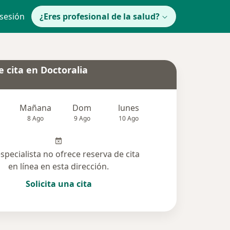
 sesión
¿Eres profesional de la salud?
 cita en Doctoralia
Mañana
Dom
lunes
Mar
Mié
8 Ago
9 Ago
10 Ago
11 Ago
12 Ag
especialista no ofrece reserva de cita
en línea en esta dirección.
Solicita una cita