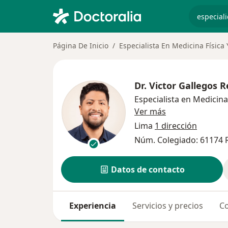
especiali
Página De Inicio
Especialista En Medicina Física 
Dr.
Victor Gallegos R
Especialista en Medicina 
sobre las especi
Ver más
Lima
1 dirección
Núm. Colegiado: 61174 
Datos de contacto
Experiencia
Servicios y precios
Co