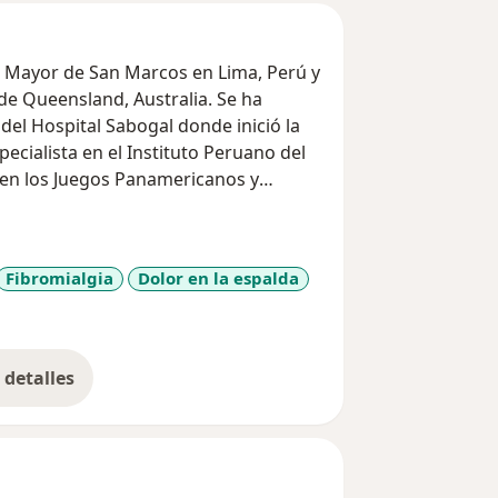
l Mayor de San Marcos en Lima, Perú y
de Queensland, Australia. Se ha
l Hospital Sabogal donde inició la
ecialista en el Instituto Peruano del
 en los Juegos Panamericanos y
as clínicas sobre manejo de
st President de la Sociedad de
te. Actualmente es Director Médico de
Fibromialgia
Dolor en la espalda
oject donde desarrolla estrategias de
tilos vida saludables en deporte
tambien como investigador en la
de Queensland, Australia.
detalles
bre la experiencia