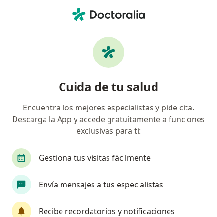
Men
Visitas Sucesivas Ginecología Y Obstetricia • Jose Luis Bustamante y Rivero, Arequipa
Filtros
• 1
Mapa
Especialistas en Visitas sucesivas
Cuida de tu salud
Ginecología y Obstetricia Jose Luis
Bustamante y Rivero
Encuentra los mejores especialistas y pide cita.
Descarga la App y accede gratuitamente a funciones
¿Qué especialidad estás buscando?
exclusivas para ti:
Ginecólogo
Médico general
Gestiona tus visitas fácilmente
Envía mensajes a tus especialistas
Recibe recordatorios y notificaciones