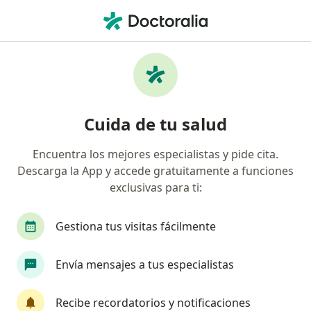
Men
Visitas Sucesivas Cardiología • Surco, Lima
Filtros
• 1
Seguro
Mapa
Especialistas en Visitas sucesivas
Cuida de tu salud
Cardiología Surco
Encuentra los mejores especialistas y pide cita.
Descarga la App y accede gratuitamente a funciones
¿Qué especialidad estás buscando?
exclusivas para ti:
Cardiólogo
Médico general
Geriatra
Gestiona tus visitas fácilmente
Envía mensajes a tus especialistas
Recibe recordatorios y notificaciones