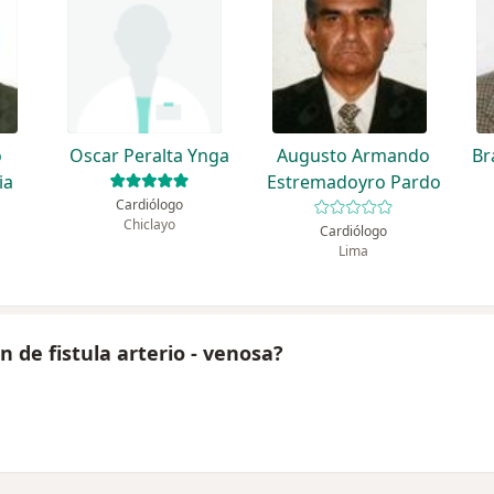
o
Oscar Peralta Ynga
Augusto Armando
Br
ia
Estremadoyro Pardo
Cardiólogo
Chiclayo
Cardiólogo
Lima
 de fistula arterio - venosa?