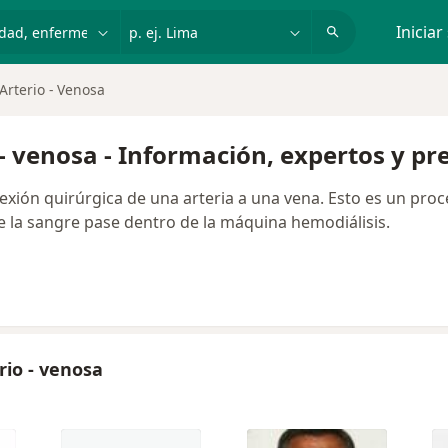
dad, enfermedad o nombre
p. ej. Lima
Iniciar
Arterio - Venosa
o - venosa - Información, expertos y p
nexión quirúrgica de una arteria a una vena. Esto es un pro
e la sangre pase dentro de la máquina hemodiálisis.
rio - venosa