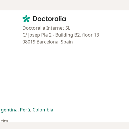
Contacto
Doctoralia - Página de inicio
Doctoralia Internet SL
C/ Josep Pla 2 - Building B2, floor 13
08019 Barcelona, Spain
estaña
 nueva pestaña
n una nueva pestaña
 abre en una nueva pestaña
se abre en una nueva pestaña
se abre en una nueva pestaña
se abre en una nueva pestaña
rgentina
,
Perú
,
Colombia
cita