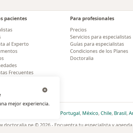
os pacientes
Para profesionales
listas
Precios
s
Servicios para especialistas
ta al Experto
Guías para especialistas
amentos
Condiciones de los Planes
os
Doctoralia
medades
tas Frecuentes
ión para celular
e
na mejor experiencia.
ueva pestaña
en una nueva pestaña
e abre en una nueva pestaña
se abre en una nueva pestaña
se abre en una nueva pestaña
se abre en una nueva pestaña
se abre en una nueva p
se abre en una
se abre e
se
Italia
,
Deutschland
,
Česko
,
Portugal
,
México
,
Chile
,
Brasil
,
A
.doctoralia.pe © 2026 - Encuentra tu especialista y agenda 