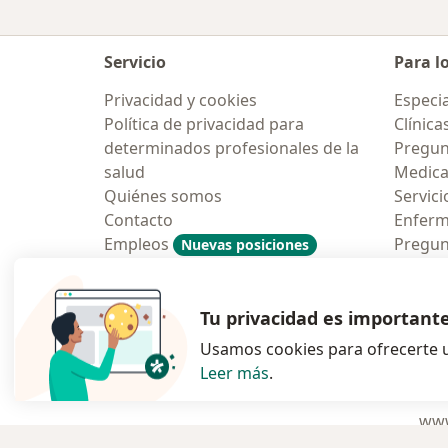
Servicio
Para l
Privacidad y cookies
Especia
Política de privacidad para
Clínica
determinados profesionales de la
Pregun
salud
Medic
Quiénes somos
Servici
Contacto
Enfer
Empleos
Pregun
Nuevas posiciones
Condiciones Generales de
Aplicac
Contratación
Tu privacidad es important
Usamos cookies para ofrecerte u
Leer más
.
se abre en una n
se abre 
s
Polska
,
Türkiye
,
España
,
www