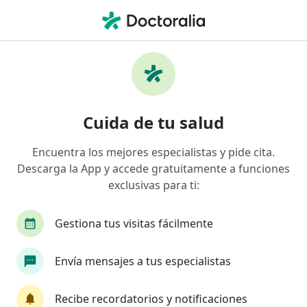
Men
Vasectomía • Surco, Lima
Filtros
• 1
Seguro
Mapa
Especialistas en Vasectomía Surco
Cuida de tu salud
Encuentra los mejores especialistas y pide cita.
¿Qué especialidad estás buscando?
Descarga la App y accede gratuitamente a funciones
Urólogo
Cirujano plástico
Médico general
exclusivas para ti:
Gestiona tus visitas fácilmente
Envía mensajes a tus especialistas
Recibe recordatorios y notificaciones