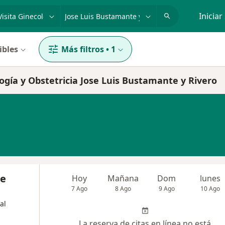
dad, enfermedad o nombre
p. ej. Lima
Iniciar
ibles
Más filtros
•
1
logía y Obstetricia Jose Luis Bustamante y Rivero
se
Hoy
Mañana
Dom
lunes
7 Ago
8 Ago
9 Ago
10 Ago
al
La reserva de citas en línea no está