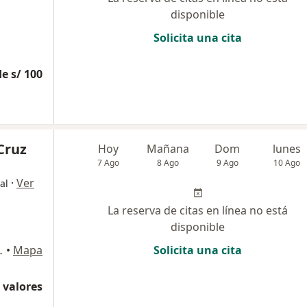
disponible
Solicita una cita
e s/ 100
Cruz
Hoy
Mañana
Dom
lunes
7 Ago
8 Ago
9 Ago
10 Ago
·
Ver
al
La reserva de citas en línea no está
disponible
stamante y Rivero
•
Mapa
Solicita una cita
 valores