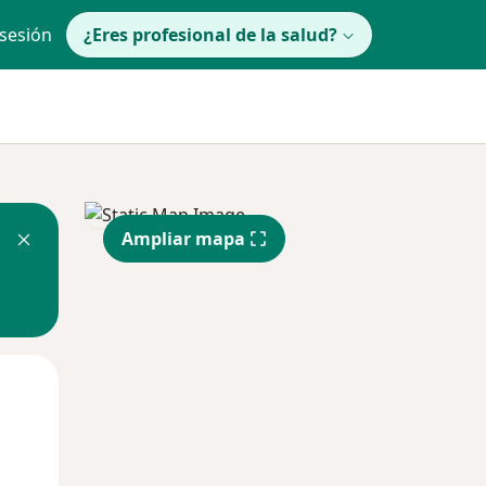
 sesión
¿Eres profesional de la salud?
Ampliar mapa
Mar
Mié
Jue
11 Ago
12 Ago
13 Ago