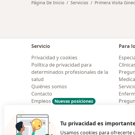
Página De Inicio
Servicios
Primera Visita Ginec
Servicio
Para l
Privacidad y cookies
Especia
Política de privacidad para
Clínica
determinados profesionales de la
Pregun
salud
Medic
Quiénes somos
Servici
Contacto
Enfer
Empleos
Pregun
Nuevas posiciones
Condiciones Generales de
Aplicac
Contratación
Tu privacidad es important
Usamos cookies para ofrecerte u