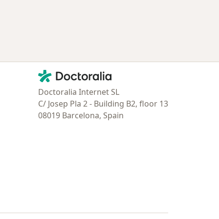
e ciudad
Contacto
Doctoralia - Página de inicio
Doctoralia Internet SL
C/ Josep Pla 2 - Building B2, floor 13
08019 Barcelona, Spain