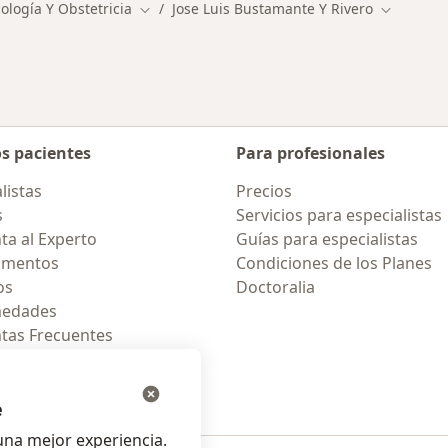
ología Y Obstetricia
Jose Luis Bustamante Y Rivero
Cambiar de ciudad
Cambiar d
os pacientes
Para profesionales
listas
Precios
s
Servicios para especialistas
ta al Experto
Guías para especialistas
amentos
Condiciones de los Planes
os
Doctoralia
medades
tas Frecuentes
ión para celular
e
na mejor experiencia.