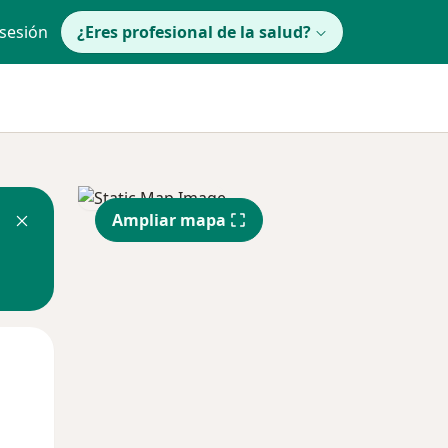
 sesión
¿Eres profesional de la salud?
Ampliar mapa
Mar
Mié
Jue
11 Ago
12 Ago
13 Ago