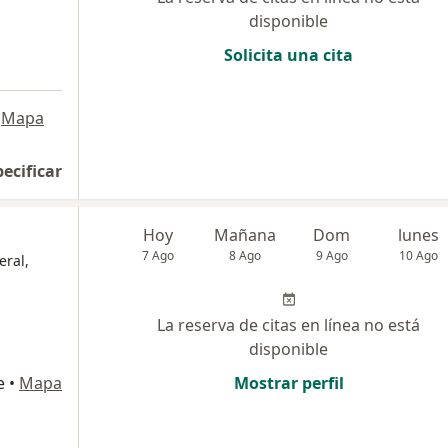
disponible
Solicita una cita
Mapa
pecificar
Hoy
Mañana
Dom
lunes
7 Ago
8 Ago
9 Ago
10 Ago
eral,
La reserva de citas en línea no está
disponible
e
•
Mapa
Mostrar perfil