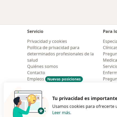
Servicio
Para l
Privacidad y cookies
Especia
Política de privacidad para
Clínica
determinados profesionales de la
Pregun
salud
Medic
Quiénes somos
Servici
Contacto
Enfer
Empleos
Pregun
Nuevas posiciones
Condiciones Generales de
Aplicac
Contratación
Tu privacidad es important
Usamos cookies para ofrecerte u
Leer más
.
se abre en una n
se abre 
s
Polska
,
Türkiye
,
España
,