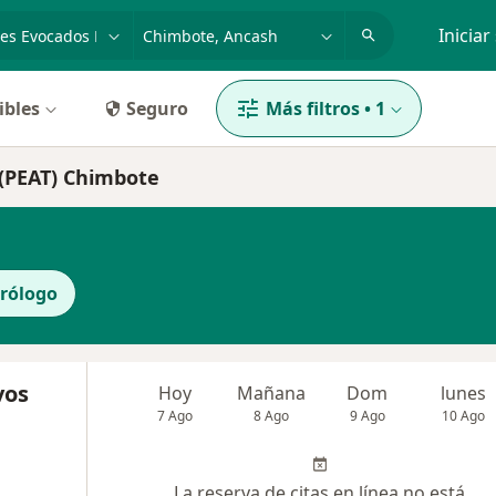
dad, enfermedad o nombre
p. ej. Lima
Iniciar
ibles
Seguro
Más filtros
•
1
 (PEAT) Chimbote
rólogo
vos
Hoy
Mañana
Dom
lunes
7 Ago
8 Ago
9 Ago
10 Ago
La reserva de citas en línea no está