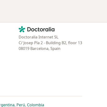
Contacto
Doctoralia - Página de inicio
Doctoralia Internet SL
C/ Josep Pla 2 - Building B2, floor 13
08019 Barcelona, Spain
estaña
 nueva pestaña
n una nueva pestaña
 abre en una nueva pestaña
se abre en una nueva pestaña
se abre en una nueva pestaña
se abre en una nueva pestaña
rgentina
,
Perú
,
Colombia