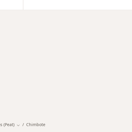
s más solicitados
s (Peat)
Chimbote
Cambiar de ciudad