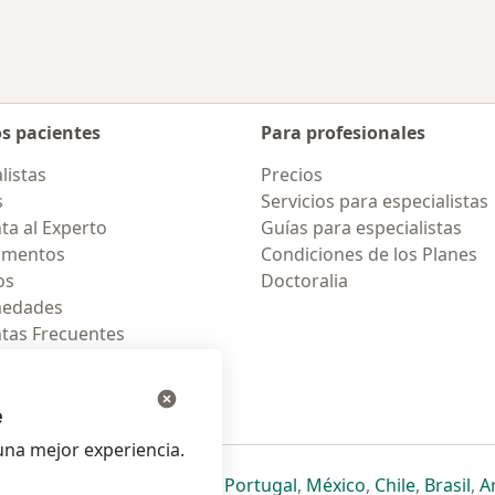
os pacientes
Para profesionales
listas
Precios
s
Servicios para especialistas
ta al Experto
Guías para especialistas
amentos
Condiciones de los Planes
os
Doctoralia
medades
tas Frecuentes
ión para celular
e
na mejor experiencia.
ueva pestaña
en una nueva pestaña
e abre en una nueva pestaña
se abre en una nueva pestaña
se abre en una nueva pestaña
se abre en una nueva pestaña
se abre en una nueva p
se abre en una
se abre e
se
Italia
,
Deutschland
,
Česko
,
Portugal
,
México
,
Chile
,
Brasil
,
A