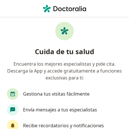
Men
Mapa 24 Horas • Cusco, Cusco
Filtros
• 1
Seguro
Mapa
Especialistas en Mapa 24 horas Cusco
Cuida de tu salud
Encuentra los mejores especialistas y pide cita.
¿Qué especialidad estás buscando?
Descarga la App y accede gratuitamente a funciones
Cardiólogo
Especialista en Administración de 
exclusivas para ti:
Gestiona tus visitas fácilmente
Envía mensajes a tus especialistas
Recibe recordatorios y notificaciones