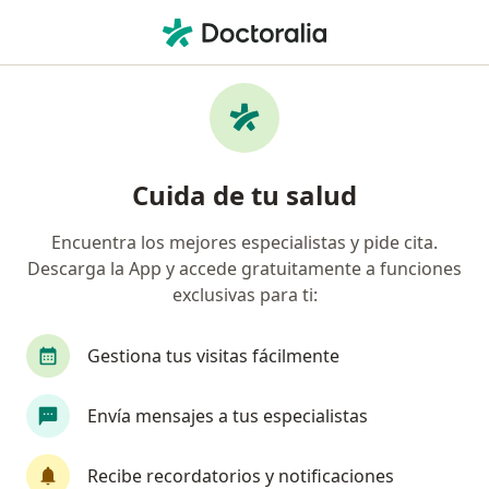
Men
Eliminación De Lunares • La Victoria, Lima
Filtros
• 1
Seguro
Mapa
Especialistas en Eliminación de lunares La
Cuida de tu salud
Victoria
Encuentra los mejores especialistas y pide cita.
Descarga la App y accede gratuitamente a funciones
¿Qué especialidad estás buscando?
exclusivas para ti:
Dermatólogo
Cirujano plástico
Internista
Gestiona tus visitas fácilmente
Envía mensajes a tus especialistas
Recibe recordatorios y notificaciones