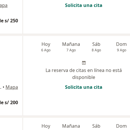
apa
Solicita una cita
e s/ 250
Hoy
Mañana
Sáb
Dom
6 Ago
7 Ago
8 Ago
9 Ago
La reserva de citas en línea no está
disponible
a Calera Surquillo, Lima
•
Mapa
Solicita una cita
e s/ 200
Hoy
Mañana
Sáb
Dom