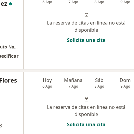
uez
6 Ago
7 Ago
8 Ago
9 Ago
La reserva de citas en línea no está
disponible
Solicita una cita
Hospital Santo Toribio de Mogrovejo - Instituto Nacional de Ciencias Neurológicas
pecificar
Flores
Hoy
Mañana
Sáb
Dom
6 Ago
7 Ago
8 Ago
9 Ago
La reserva de citas en línea no está
disponible
Solicita una cita
3