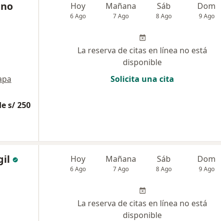
ino
Hoy
Mañana
Sáb
Dom
6 Ago
7 Ago
8 Ago
9 Ago
La reserva de citas en línea no está
disponible
apa
Solicita una cita
e s/ 250
gil
Hoy
Mañana
Sáb
Dom
6 Ago
7 Ago
8 Ago
9 Ago
La reserva de citas en línea no está
disponible