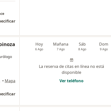
nce
pecificar
spinoza
Hoy
Mañana
Sáb
Dom
6 Ago
7 Ago
8 Ago
9 Ago
eurólogo
La reserva de citas en línea no está
disponible
 Isidro
•
Mapa
Ver teléfono
pecificar