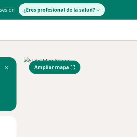
 sesión
¿Eres profesional de la salud?
Ampliar mapa
lunes
Mar
Mié
10 Ago
11 Ago
12 Ago