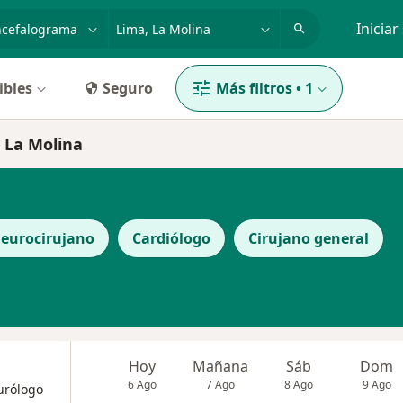
dad, enfermedad o nombre
p. ej. Lima
Iniciar
ibles
Seguro
Más filtros
•
1
 La Molina
eurocirujano
Cardiólogo
Cirujano general
Hoy
Mañana
Sáb
Dom
6 Ago
7 Ago
8 Ago
9 Ago
eurólogo