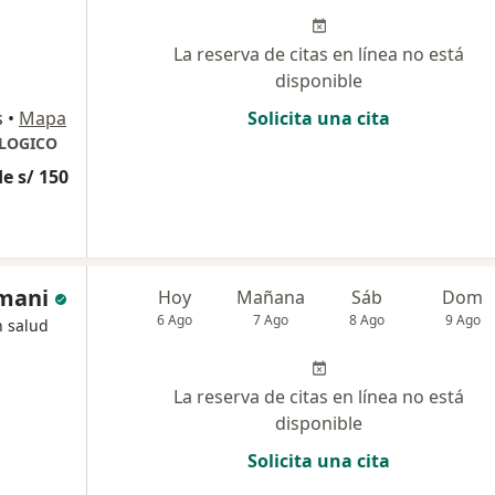
La reserva de citas en línea no está
disponible
s
•
Mapa
Solicita una cita
LOGICO
e s/ 150
amani
Hoy
Mañana
Sáb
Dom
6 Ago
7 Ago
8 Ago
9 Ago
n salud
La reserva de citas en línea no está
disponible
Solicita una cita