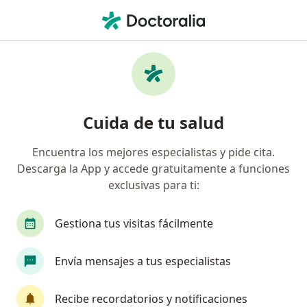
Men
Diverticulectomia • Miraflores, Lima
Filtros
• 1
Seguro
Mapa
Especialistas en Diverticulectomia
Cuida de tu salud
Miraflores
Encuentra los mejores especialistas y pide cita.
Descarga la App y accede gratuitamente a funciones
¿Qué especialidad estás buscando?
exclusivas para ti:
Cirujano general
Ginecólogo
Neumólogo
Gestiona tus visitas fácilmente
Envía mensajes a tus especialistas
Recibe recordatorios y notificaciones