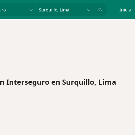
dad, enfermedad o nombre
p. ej. Lima
Iniciar
 Interseguro en Surquillo, Lima