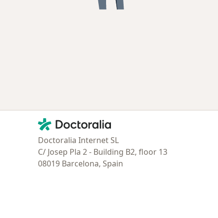
Contacto
Doctoralia - Página de inicio
Doctoralia Internet SL
C/ Josep Pla 2 - Building B2, floor 13
08019 Barcelona, Spain