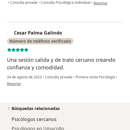
en opinión del usuario
•
Consulta privada
•
Consulta Psicológica Individual
•
Reportar
Cesar Palma Galindo
C
Número de teléfono verificado
Una sesión calida y de trato cercano creando
confianza y comodidad.
24 de agosto de 2023
•
Consulta privada
•
Primera visita Psicología
•
en opinión del usuario Cesar Palma Galindo
Reportar
Búsquedas relacionadas
Psicólogos cercanos
Psicólogos en Umacollo