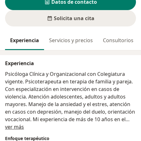
Datos de contacto
Solicita una cita
Experiencia
Servicios y precios
Consultorios
Experiencia
Psicóloga Clínica y Organizacional con Colegiatura
vigente. Psicoterapeuta en terapia de familia y pareja.
Con especialización en intervención en casos de
violencia. Atención adolescentes, adultos y adultos
mayores. Manejo de la ansiedad y el estres, atención
en casos con depresión, manejo del duelo, orientación
vocacional. Mi experiencia de más de 10 años en el
Acerca de mí
área de RRHH me permite ofrecer evaluaciones
ver más
psicolaborales para empresas así como talleres de
Enfoque terapéutico