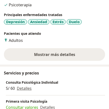
habilidades blandas. Además ofrezco asesoría en
Psicoterapia
preparación del Curriculum Vitae y hacer frente a
entrevistas laborales con exito.
Principales enfermedades tratadas
Depresión
Ansiedad
Estrés
Duelo
Pacientes que atiendo
Adultos
Mostrar más detalles
sobre la experiencia
Servicios y precios
Consulta Psicológica Individual
S/ 60
Detalles
Primera visita Psicología
Consultar valores
Detalles