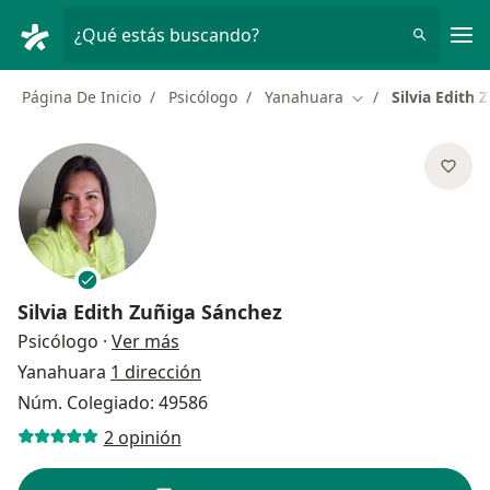
Men
¿Qué estás buscando?
Página De Inicio
Psicólogo
Yanahuara
Silvia Edith
Cambiar de ciudad
Silvia Edith Zuñiga Sánchez
sobre las especializaciones
Psicólogo
·
Ver más
Yanahuara
1 dirección
Núm. Colegiado: 49586
2 opinión