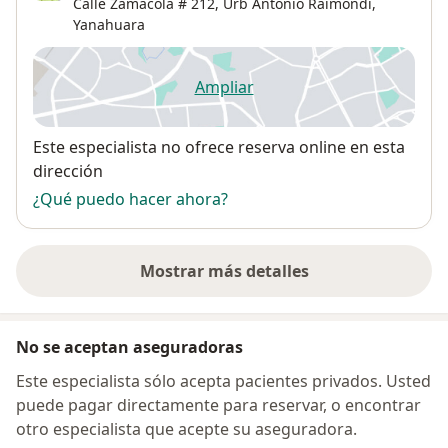
Calle Zamácola # 212,
Urb Antonio Raimondi
,
Yanahuara
Ampliar
se abre en una nueva pestañ
Disponibilidad
Este especialista no ofrece reserva online en esta
dirección
¿Qué puedo hacer ahora?
Mostrar más detalles
sobre la dirección
No se aceptan aseguradoras
Este especialista sólo acepta pacientes privados. Usted
puede pagar directamente para reservar, o encontrar
otro especialista que acepte su aseguradora.