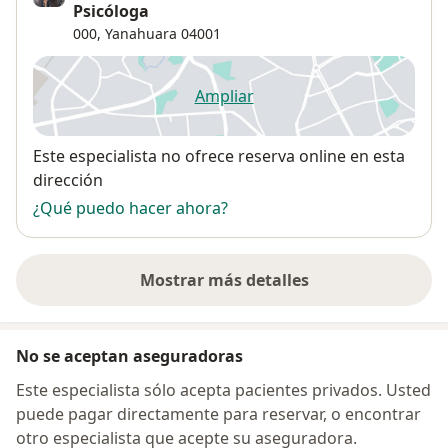
Psicóloga
000,
Yanahuara
04001
Ampliar
se abre en una nueva pestañ
Disponibilidad
Este especialista no ofrece reserva online en esta
dirección
¿Qué puedo hacer ahora?
Mostrar más detalles
sobre la dirección
No se aceptan aseguradoras
Este especialista sólo acepta pacientes privados. Usted
puede pagar directamente para reservar, o encontrar
otro especialista que acepte su aseguradora.