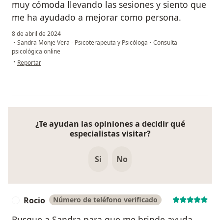
muy cómoda llevando las sesiones y siento que
me ha ayudado a mejorar como persona.
8 de abril de 2024
•
Sandra Monje Vera - Psicoterapeuta y Psicóloga
•
Consulta
psicológica online
en opinión del usuario Pamela A M
•
Reportar
¿Te ayudan las opiniones a decidir qué
especialistas visitar?
Si
No
Rocio
Número de teléfono verificado
R
Busque a Sandra para que me brinde ayuda