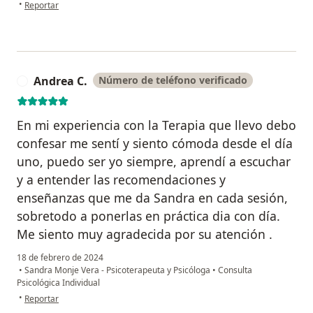
en opinión del usuario Rocio
•
Reportar
Andrea C.
Número de teléfono verificado
A
En mi experiencia con la Terapia que llevo debo
confesar me sentí y siento cómoda desde el día
uno, puedo ser yo siempre, aprendí a escuchar
y a entender las recomendaciones y
enseñanzas que me da Sandra en cada sesión,
sobretodo a ponerlas en práctica dia con día.
Me siento muy agradecida por su atención .
18 de febrero de 2024
•
Sandra Monje Vera - Psicoterapeuta y Psicóloga
•
Consulta
Psicológica Individual
en opinión del usuario Andrea C.
•
Reportar