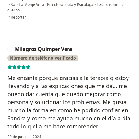
•
Sandra Monje Vera - Psicoterapeuta y Psicóloga
•
Terapias mente-
cuerpo
en opinión del usuario Allinson R.
•
Reportar
Milagros Quimper Vera
M
Número de teléfono verificado
Me encanta porque gracias a la terapia q estoy
llevando y a las explicaciones que me da... me
puedo dar cuenta que puedo mejorar como
persona y solucionar los problemas. Me gusta
mucho la forma en como he podido confiar en
Sandra y como me ayuda mucho en el día a día
todo lo q ella me hace comprender.
29 de junio de 2024