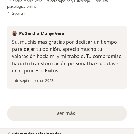
•
Sandra Monje Vera - Psicoterapeuta y Psicóloga
•
Consulta
psicológica online
en opinión del usuario Susana CH
•
Reportar
Ps Sandra Monje Vera
Su, muchísimas gracias por dedicar un tiempo
para dejar tu opinión, aprecio mucho tu
valoración hacia mi y mi trabajo. Tu compromiso
hacia tu transformación personal ha sido clave
en el proceso. Éxitos!
1 de septiembre de 2023
Ver más
opiniones anteriores
Búsquedas relacionadas