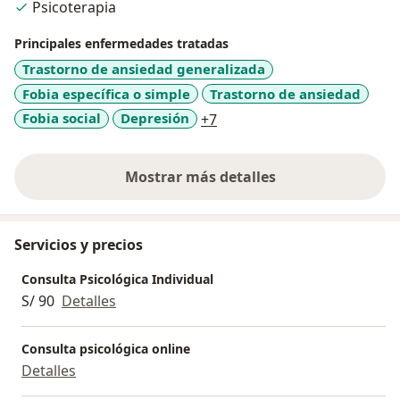
Psicoterapia
la violencia, agresividad y ciberbullying - Centro de
Arte y Terapia Matisse. *Terapeuta Lúdica: Psicoterapia
Principales enfermedades tratadas
basada en el juego - Escuela Internacional de
Trastorno de ansiedad generalizada
Psicología PsicoPerú en asociación con la Universidad
Fobia específica o simple
Trastorno de ansiedad
Nacional de San Agustín.
a11y_sr_more_diseases
Fobia social
Depresión
+7
Mostrar más detalles
sobre la experiencia
Servicios y precios
Consulta Psicológica Individual
S/ 90
Detalles
Consulta psicológica online
Detalles