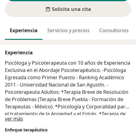
Solicita una cita
Experiencia
Servicios y precios
Consultorios
Experiencia
Psicóloga y Psicoterapeuta con 10 años de Experiencia
Exclusiva en el Abordaje Psicoterapéutico. -Psicóloga
Egresada como Primer Puesto - Ranking Académico
2011 - Universidad Nacional de San Agustín. -
Psicoterapeuta Adultos: *Terapia Breve de Resolución
de Problemas (Terapia Breve Puebla - Formación de
Terapeutas - México). *Psicología y Corporalidad para
el tratamiento de la Ansiedad y el Estrés. *Terapia de
Acerca de mí
ver más
Pareja basada en la Sanación de Heridas Emocionales
y Estilos de Apego. -Psicoterapeuta Niños-
Enfoque terapéutico
Adolescentes: *Arteterapia: Estrategias para disminuir