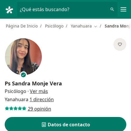
Men
¿Qué estás buscando?
Página De Inicio
Psicólogo
Yanahuara
Sandra Monj
Cambiar de ciudad
Ps
Sandra Monje Vera
sobre las especializaciones
Psicólogo
·
Ver más
Yanahuara
1 dirección
29 opinión
Datos de contacto