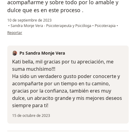
acompañarme y sobre todo por lo amable y
dulce que es en este proceso .
10 de septiembre de 2023
•
Sandra Monje Vera - Psicoterapeuta y Psicóloga
•
Psicoterapia
•
en opinión del usuario Kati C.M.
Reportar
Ps Sandra Monje Vera
Kati bella, mil gracias por tu apreciación, me
suma muchísimo!!!
Ha sido un verdadero gusto poder conocerte y
acompañarte por un tiempo en tu camino,
gracias por la confianza, también eres muy
dulce, un abracito grande y mis mejores deseos
siempre para ti!
15 de octubre de 2023