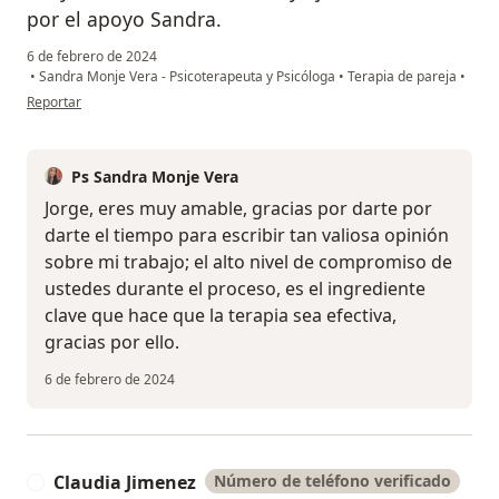
por el apoyo Sandra.
6 de febrero de 2024
•
Sandra Monje Vera - Psicoterapeuta y Psicóloga
•
Terapia de pareja
•
en opinión del usuario Jorge Z.
Reportar
Ps Sandra Monje Vera
Jorge, eres muy amable, gracias por darte por
darte el tiempo para escribir tan valiosa opinión
sobre mi trabajo; el alto nivel de compromiso de
ustedes durante el proceso, es el ingrediente
clave que hace que la terapia sea efectiva,
gracias por ello.
6 de febrero de 2024
Claudia Jimenez
Número de teléfono verificado
C