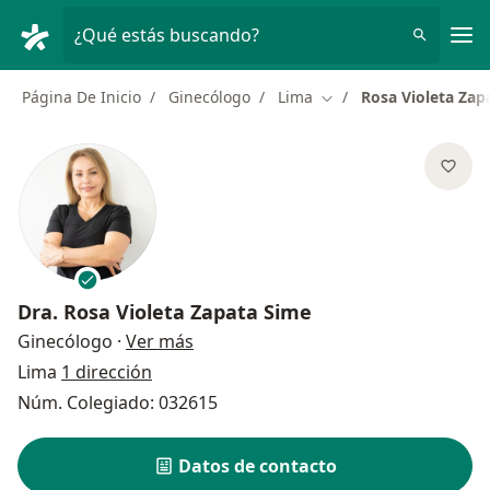
Men
¿Qué estás buscando?
Página De Inicio
Ginecólogo
Lima
Rosa Violeta Zap
Cambiar de ciudad
Dra.
Rosa Violeta Zapata Sime
sobre las especializaciones
Ginecólogo
·
Ver más
Lima
1 dirección
Núm. Colegiado: 032615
Datos de contacto