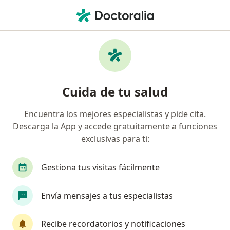
Men
Clamidia • Lima, Lima
Filtros
• 1
Seguro
Mapa
Especialistas en Clamidia en Lima
Cuida de tu salud
Encuentra los mejores especialistas y pide cita.
¿Qué especialidad estás buscando?
Descarga la App y accede gratuitamente a funciones
Ginecólogo
Médico general
Oncólogo
exclusivas para ti:
Gestiona tus visitas fácilmente
Envía mensajes a tus especialistas
Recibe recordatorios y notificaciones