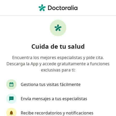
Men
Tricomoniasis • Lima, Lima
Filtros
• 1
Seguro
Mapa
Especialistas en Tricomoniasis en Lima
Cuida de tu salud
Encuentra los mejores especialistas y pide cita.
¿Qué especialidad estás buscando?
Descarga la App y accede gratuitamente a funciones
Ginecólogo
Médico general
Oncólogo
exclusivas para ti:
Gestiona tus visitas fácilmente
Envía mensajes a tus especialistas
Recibe recordatorios y notificaciones