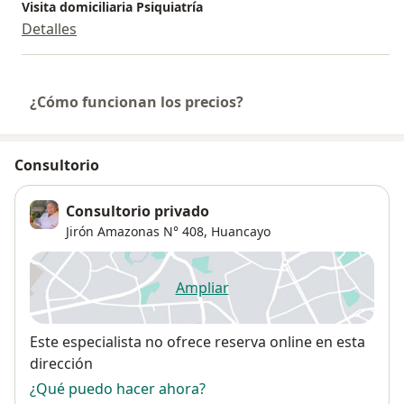
Visita domiciliaria Psiquiatría
Detalles
¿Cómo funcionan los precios?
Consultorio
Consultorio privado
Jirón Amazonas N° 408,
Huancayo
Ampliar
se abre en una nueva pestañ
Disponibilidad
Este especialista no ofrece reserva online en esta
dirección
¿Qué puedo hacer ahora?