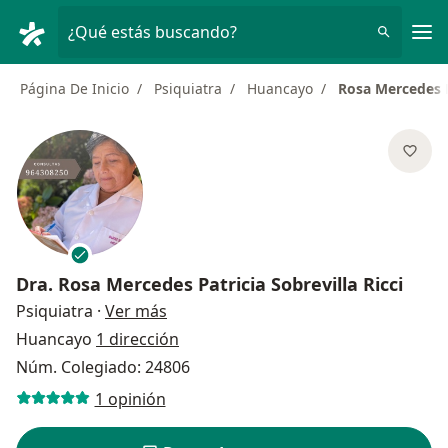
Men
¿Qué estás buscando?
Página De Inicio
Psiquiatra
Huancayo
Rosa Mercedes Pa
Dra.
Rosa Mercedes Patricia Sobrevilla Ricci
sobre las especializaciones
Psiquiatra
·
Ver más
Huancayo
1 dirección
Núm. Colegiado: 24806
1 opinión