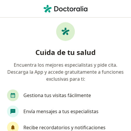
Men
Depresión Crónica • Huancayo, Junín
Filtros
• 1
Mapa
Especialistas en Depresión crónica en
Cuida de tu salud
Huancayo
Encuentra los mejores especialistas y pide cita.
Descarga la App y accede gratuitamente a funciones
¿Qué especialidad estás buscando?
exclusivas para ti:
Psicólogo
Psiquiatra
Gestiona tus visitas fácilmente
Envía mensajes a tus especialistas
Recibe recordatorios y notificaciones