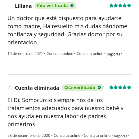
Liliana
Cita verificada
L
Un doctor que está dispuesto para ayudarte
como madre, Ha resuelto mis dudas dándome
confianza y seguridad. Gracias doctor por su
orientación.
en opinión del usua
19 de enero de 2021
•
Consulta online
•
Consulta online
•
Reportar
Cuenta eliminada
Cita verificada
El Dr. Somocurcio siempre nos da los
tratamientos adecuados para nuestro bebé y
nos ayuda en nuestra labor de padres
primerizos
en opinión del
23 de diciembre de 2020
•
Consulta online
•
Consulta online
•
Reportar