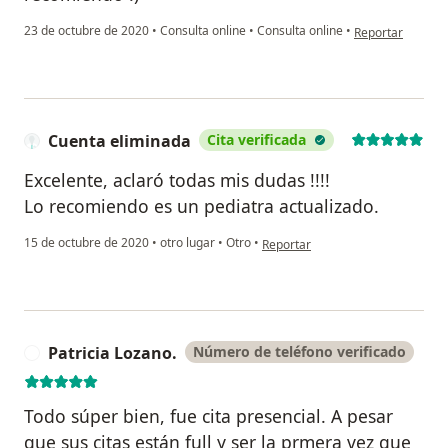
en opinión del u
23 de octubre de 2020
•
Consulta online
•
Consulta online
•
Reportar
Cuenta eliminada
Cita verificada
Excelente, aclaró todas mis dudas !!!!
Lo recomiendo es un pediatra actualizado.
en opinión del usuario Cuenta el
15 de octubre de 2020
•
otro lugar
•
Otro
•
Reportar
Patricia Lozano.
Número de teléfono verificado
P
Todo súper bien, fue cita presencial. A pesar
que sus citas están full y ser la prmera vez que