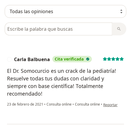
Busca en opiniones
Carla Balbuena
Cita verificada
C
El Dr. Somocurcio es un crack de la pediatría!
Resuelve todas tus dudas con claridad y
siempre con base científica! Totalmente
recomendado!
en opinión del u
23 de febrero de 2021
•
Consulta online
•
Consulta online
•
Reportar