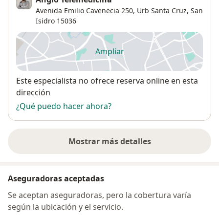
Avenida Emilio Cavenecia 250,
Urb Santa Cruz
,
San
Isidro
15036
Ampliar
se abre en una nueva pestañ
Disponibilidad
Este especialista no ofrece reserva online en esta
dirección
¿Qué puedo hacer ahora?
Mostrar más detalles
sobre la dirección
Aseguradoras aceptadas
Se aceptan aseguradoras, pero la cobertura varía
según la ubicación y el servicio.