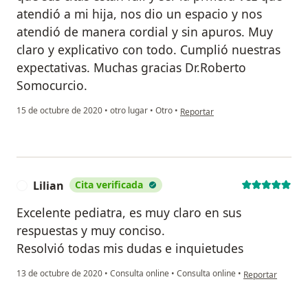
atendió a mi hija, nos dio un espacio y nos
atendió de manera cordial y sin apuros. Muy
claro y explicativo con todo. Cumplió nuestras
expectativas. Muchas gracias Dr.Roberto
Somocurcio.
en opinión del usuario Patricia Lo
15 de octubre de 2020
•
otro lugar
•
Otro
•
Reportar
Lilian
Cita verificada
L
Excelente pediatra, es muy claro en sus
respuestas y muy conciso.
Resolvió todas mis dudas e inquietudes
en opinión del us
13 de octubre de 2020
•
Consulta online
•
Consulta online
•
Reportar