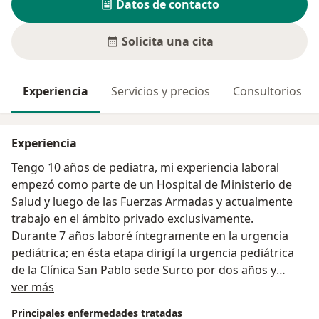
Datos de contacto
Solicita una cita
Experiencia
Servicios y precios
Consultorios
Experiencia
Tengo 10 años de pediatra, mi experiencia laboral
empezó como parte de un Hospital de Ministerio de
Salud y luego de las Fuerzas Armadas y actualmente
trabajo en el ámbito privado exclusivamente.
Durante 7 años laboré íntegramente en la urgencia
pediátrica; en ésta etapa dirigí la urgencia pediátrica
de la Clínica San Pablo sede Surco por dos años y
Acerca de mí
coordiné la urgencia Pediátrica de la Clínica
ver más
Angloamericana por 4 años.
Principales enfermedades tratadas