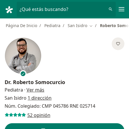
Men
¿Qué estás buscando?
Página De Inicio
Pediatra
San Isidro
Roberto Somo
Cambiar de ciudad
Dr.
Roberto Somocurcio
sobre las especializaciones
Pediatra
·
Ver más
San Isidro
1 dirección
Núm. Colegiado: CMP 045786 RNE 025714
52 opinión