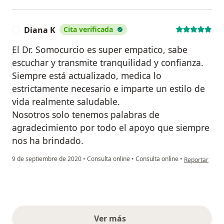
Diana K
Cita verificada
D
El Dr. Somocurcio es super empatico, sabe
escuchar y transmite tranquilidad y confianza.
Siempre está actualizado, medica lo
estrictamente necesario e imparte un estilo de
vida realmente saludable.
Nosotros solo tenemos palabras de
agradecimiento por todo el apoyo que siempre
nos ha brindado.
en opinión del
9 de septiembre de 2020
•
Consulta online
•
Consulta online
•
Reportar
Ver más
opiniones anteriores