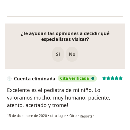
¿Te ayudan las opiniones a decidir qué
especialistas visitar?
Si
No
Cuenta eliminada
Cita verificada
Excelente es el pediatra de mi niño. Lo
valoramos mucho, muy humano, paciente,
atento, acertado y trome!
en opinión del usuario Cuenta 
15 de diciembre de 2020
•
otro lugar
•
Otro
•
Reportar