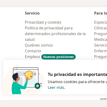
Servicio
Para l
Privacidad y cookies
Especia
Política de privacidad para
Clínica
determinados profesionales de la
Pregun
salud
Medic
Quiénes somos
Servici
Contacto
Enfer
Empleos
Pregun
Nuevas posiciones
Condiciones Generales de
Aplicac
Contratación
Tu privacidad es important
Usamos cookies para ofrecerte u
Leer más
.
se abre en una n
se abre 
s
Polska
,
Türkiye
,
España
,
www