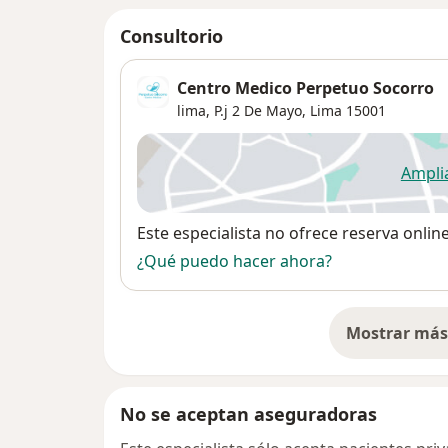
Consultorio
Centro Medico Perpetuo Socorro
lima,
P.j 2 De Mayo
,
Lima
15001
Ampli
se
Disponibilidad
Este especialista no ofrece reserva onlin
¿Qué puedo hacer ahora?
Mostrar más 
so
No se aceptan aseguradoras