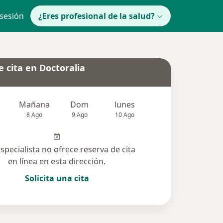
 sesión
¿Eres profesional de la salud?
 cita en Doctoralia
Mañana
Dom
lunes
Mar
Mié
8 Ago
9 Ago
10 Ago
11 Ago
12 Ag
especialista no ofrece reserva de cita
en línea en esta dirección.
Solicita una cita