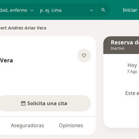
dad, enfermedad o nombre
p. ej. Lima
Iniciar
ert Andres Arias Vera
 de ciudad
Reserva de
Inactivo
 Vera
Hoy
sobre las especializaciones
7 Ago
Este 
Solicita una cita
Aseguradoras
Opiniones