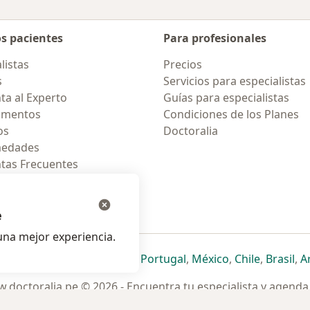
os pacientes
Para profesionales
listas
Precios
s
Servicios para especialistas
ta al Experto
Guías para especialistas
amentos
Condiciones de los Planes
os
Doctoralia
medades
tas Frecuentes
ión para celular
e
na mejor experiencia.
ueva pestaña
en una nueva pestaña
e abre en una nueva pestaña
se abre en una nueva pestaña
se abre en una nueva pestaña
se abre en una nueva pestaña
se abre en una nueva p
se abre en una
se abre e
se
Italia
,
Deutschland
,
Česko
,
Portugal
,
México
,
Chile
,
Brasil
,
A
.doctoralia.pe © 2026 - Encuentra tu especialista y agenda 