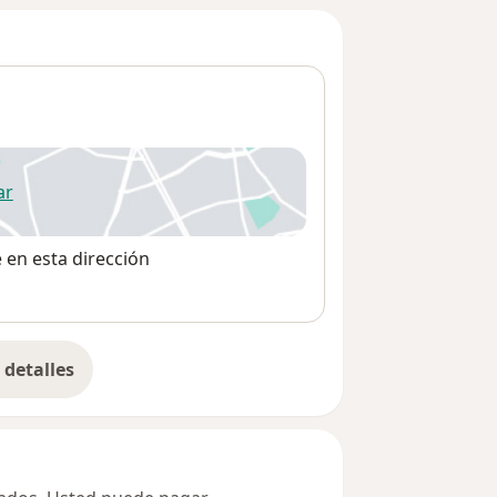
ar
 abre en una nueva pestaña
e en esta dirección
detalles
bre la dirección