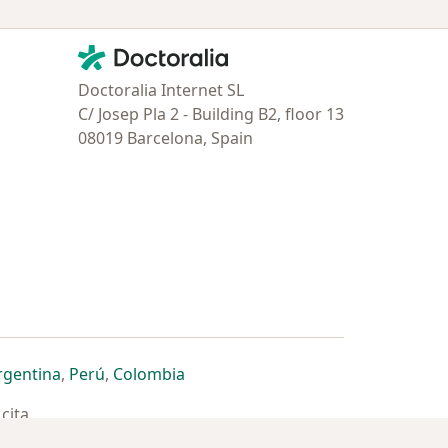
Contacto
Doctoralia - Página de inicio
Doctoralia Internet SL
C/ Josep Pla 2 - Building B2, floor 13
08019 Barcelona, Spain
estaña
 nueva pestaña
n una nueva pestaña
 abre en una nueva pestaña
se abre en una nueva pestaña
se abre en una nueva pestaña
se abre en una nueva pestaña
rgentina
,
Perú
,
Colombia
cita