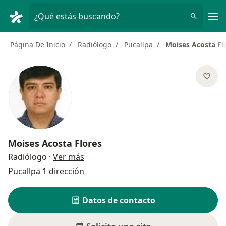
Men
¿Qué estás buscando?
Página De Inicio
Radiólogo
Pucallpa
Moises Acosta Fl
Moises Acosta Flores
sobre las especializaciones
Radiólogo
·
Ver más
Pucallpa
1 dirección
Datos de contacto