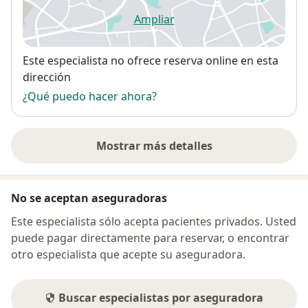
Ampliar
se abre en una nueva pestañ
Disponibilidad
Este especialista no ofrece reserva online en esta
dirección
¿Qué puedo hacer ahora?
Mostrar más detalles
sobre la dirección
No se aceptan aseguradoras
Este especialista sólo acepta pacientes privados. Usted
puede pagar directamente para reservar, o encontrar
otro especialista que acepte su aseguradora.
Buscar especialistas por aseguradora