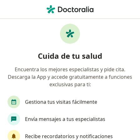
Men
Quiropráctico
Filtros
Mapa
Quiroprácticos
Cuida de tu salud
Encuentra los mejores especialistas y pide cita.
Elige la ciudad en la que buscas al especialista
Descarga la App y accede gratuitamente a funciones
Lima
Jesús María
La Molina
Los Oliv
exclusivas para ti:
Gestiona tus visitas fácilmente
Envía mensajes a tus especialistas
Recibe recordatorios y notificaciones