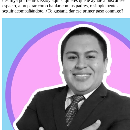
destruya por dentro. Estoy aquí si quieres que te ayude a buscar ese
espacio, a preparar cómo hablar con tus padres, o simplemente a
seguir acompañándote. ¿Te gustaría dar ese primer paso conmigo?