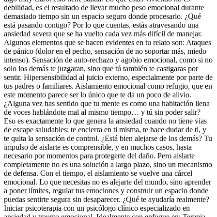
debilidad, es el resultado de llevar mucho peso emocional durante
demasiado tiempo sin un espacio seguro donde procesarlo. ¿Qué
está pasando contigo? Por lo que cuentas, estás atravesando una
ansiedad severa que se ha vuelto cada vez más difícil de manejar.
Algunos elementos que se hacen evidentes en tu relato son: Ataques
de pánico (dolor en el pecho, sensación de no soportar más, miedo
intenso). Sensación de auto-rechazo y agobio emocional, como si no
solo los demás te juzgaran, sino que tú también te castigaras por
sentir. Hipersensibilidad al juicio externo, especialmente por parte de
tus padres o familiares. Aislamiento emocional como refugio, que en
este momento parece ser lo único que te da un poco de alivio.
¿Alguna vez has sentido que tu mente es como una habitación llena
de voces hablándote mal al mismo tiempo… y tú sin poder salir?
Eso es exactamente lo que genera la ansiedad cuando no tiene vías
de escape saludables: te encierra en ti misma, te hace dudar de ti, y
te quita la sensación de control. ¿Está bien alejarse de los demás? Tu
impulso de aislarte es comprensible, y en muchos casos, hasta
necesario por momentos para protegerte del daño. Pero aislarte
completamente no es una solución a largo plazo, sino un mecanismo
de defensa. Con el tiempo, el aislamiento se vuelve una cárcel
emocional. Lo que necesitas no es alejarte del mundo, sino aprender
a poner límites, regular tus emociones y construir un espacio donde
puedas sentirte segura sin desaparecer. ¿Qué te ayudaría realmente?
Iniciar psicoterapia con un psicólogo clínico especializado en
ansiedad y trauma emocional. Idealmente con enfoque en: Terapia