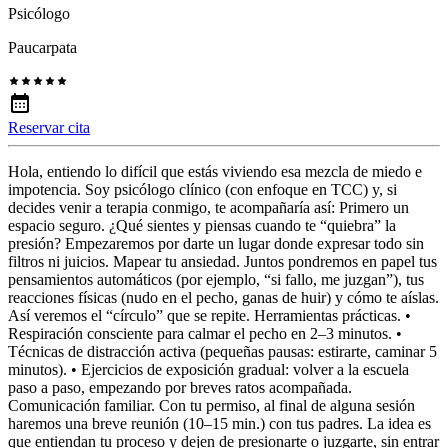
Psicólogo
Paucarpata
Reservar cita
Hola, entiendo lo difícil que estás viviendo esa mezcla de miedo e
impotencia. Soy psicólogo clínico (con enfoque en TCC) y, si
decides venir a terapia conmigo, te acompañaría así: Primero un
espacio seguro. ¿Qué sientes y piensas cuando te “quiebra” la
presión? Empezaremos por darte un lugar donde expresar todo sin
filtros ni juicios. Mapear tu ansiedad. Juntos pondremos en papel tus
pensamientos automáticos (por ejemplo, “si fallo, me juzgan”), tus
reacciones físicas (nudo en el pecho, ganas de huir) y cómo te aíslas.
Así veremos el “círculo” que se repite. Herramientas prácticas. •
Respiración consciente para calmar el pecho en 2–3 minutos. •
Técnicas de distracción activa (pequeñas pausas: estirarte, caminar 5
minutos). • Ejercicios de exposición gradual: volver a la escuela
paso a paso, empezando por breves ratos acompañada.
Comunicación familiar. Con tu permiso, al final de alguna sesión
haremos una breve reunión (10–15 min.) con tus padres. La idea es
que entiendan tu proceso y dejen de presionarte o juzgarte, sin entrar