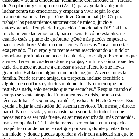
de Aceptación y Compromiso (ACT): para ayudarte a dejar de
luchar contra tus emociones, y empezar a vivir según lo que
realmente valoras. Terapia Cognitivo Conductual (TCC): para
trabajar los pensamientos automáticos de miedo, juicio y
autoexigencia. Terapia de Regulación Emocional o DBT: si hay
mucha intensidad emocional, para enseñarte cómo estabilizarte
cuando estás a punto de quebrarte. ¿Qué más puedes empezar a
hacer desde hoy? Valida lo que sientes. No estás “loca”, no estás
exagerando. Tu cuerpo y tu mente están reaccionando a un dolor
emocional profundo que necesita cuidado, no castigo. Escribe lo que
sientes. Tener un cuaderno donde pongas, sin filtro, cómo te sientes
cada día puede ayudarte a empezar a sacar afuera lo que llevas
guardado. Habla con alguien que no te juzgue. A veces no es la
familia. Puede ser una amiga, un terapeuta, incluso escribirle a
alguien de confianza y decir simplemente: “No quiero que me
resuelvas nada, solo necesito que me escuches.” Respira cuando el
cuerpo se sienta atrapado. En momentos de crisis, prueba esta
técnica: Inhala 4 segundos, mantén 4, exhala 6. Hazlo 5 veces. Eso
ayuda a bajar la activación del sistema nervioso. Un mensaje directo
para ti No estás sola, y no naciste para soportarlo todo. Lo que
necesitas no es ser más fuerte, es ser más escuchada, más contenida,
más acompañada. Tu historia merece ser contada en un espacio
terapéutico donde nadie te castigue por sentir, donde puedas llorar
sin miedo, y donde puedas aprender a vivir con ansiedad sin que te