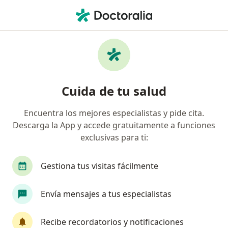
Men
¿Qué estás buscando?
Página De Inicio
Endocrinólogo
Endocrinólogo Lima
Martha Paola Arellano Salazar
Preguntas
Preguntas de pacientes
(9)
Cuida de tu salud
Encuentra los mejores especialistas y pide cita.
Estuve tomando el glemilex después
Descarga la App y accede gratuitamente a funciones
exclusivas para ti:
Estuve tomando el glemilex después
del desayuno. Y me sentía mareada,
templorosa y con hambre. Tomé mi
Gestiona tus visitas fácilmente
glucosa y salió 63.. Que medidas debo
tomar?
Envía mensajes a tus especialistas
Recibe recordatorios y notificaciones
RESPUESTA DEL PROFESIONAL: