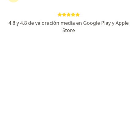
Gleminex tiene dos componentes:
glibenclamida y metformina, de ellos
4.8 y 4.8 de valoración media en Google Play y Apple
glibenclamida produce cuadros de
Store
hipoglicemia con los sintomas que
usted ha presentado. Cuando el
azúcar en sangre está por…
¿Quien debería aplicar la ca
¿Quien debería aplicar la
carboxiterapia?
RESPUESTA DEL PROFESIONAL: