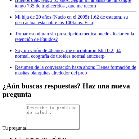
Buenos dias, tengo 55 años. Segun mi analisis de mi sangre
tengo 735 de trigliceridos , que me recom
Mi hija de 20 años (Nacio en el 2005) 1.62 de estatura, su
peso actual esta sobre los 100kilos. Esto
Tomar oseoduran sin prescripción médica puede afectar en la
retención de líquidos?
Soy un varón de 46 años, me encontraron tsh 10.2 , t4
normal, ecografía de tiroides normal anticuerp
Resumen de la conversación hasta ahora: Tienes formación de
masitas blanquitas alrededor del prep
¿Aún buscas respuestas? Haz una nueva
pregunta
Tu pregunta
•
La pregunta es anónima