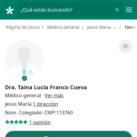
Men
¿Qué estás buscando?
Página De Inicio
Médico General
Jesús María
Taina
Cambiar de
Dra.
Taina Lucía Franco Cueva
sobre las especializaciones
Médico general
·
Ver más
Jesús María
1 dirección
Núm. Colegiado: CMP:113760
1 opinión