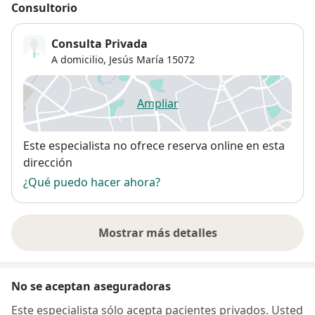
Consultorio
Consulta Privada
A domicilio,
Jesús María
15072
Ampliar
se abre en una nueva pestañ
Disponibilidad
Este especialista no ofrece reserva online en esta
dirección
¿Qué puedo hacer ahora?
Mostrar más detalles
sobre la dirección
No se aceptan aseguradoras
Este especialista sólo acepta pacientes privados. Usted