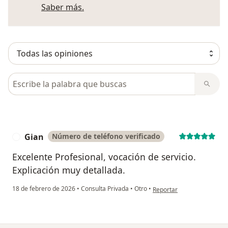
Más información sobre opiniones
Saber más.
Busca en opiniones
Gian
Número de teléfono verificado
G
Excelente Profesional, vocación de servicio.
Explicación muy detallada.
en opinión del usuario Gia
18 de febrero de 2026
•
Consulta Privada
•
Otro
•
Reportar