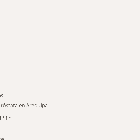
as
próstata en Arequipa
quipa
pa