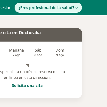
 sesión
¿Eres profesional de la salud?
 cita en Doctoralia
Mañana
Sáb
Dom
lunes
Mar
7 Ago
8 Ago
9 Ago
10 Ago
11 Ag
especialista no ofrece reserva de cita
en línea en esta dirección.
Solicita una cita