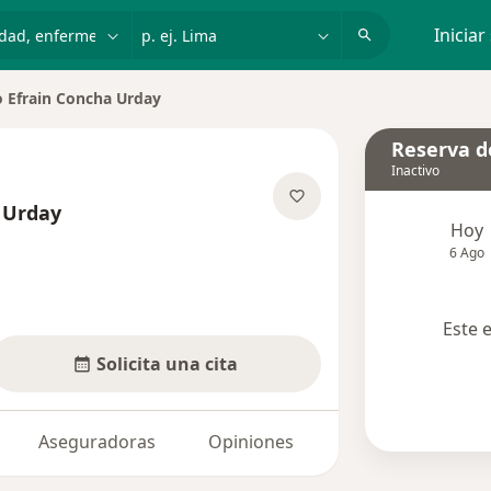
dad, enfermedad o nombre
p. ej. Lima
Iniciar
 Efrain Concha Urday
e ciudad
Reserva de
Inactivo
 Urday
Hoy
las especializaciones
6 Ago
Este 
Solicita una cita
Aseguradoras
Opiniones