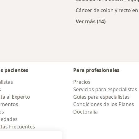
Cáncer de colon y recto en
Ver más (14)
Más en esta catego
os pacientes
Para profesionales
listas
Precios
s
Servicios para especialistas
ta al Experto
Guías para especialistas
amentos
Condiciones de los Planes
os
Doctoralia
medades
tas Frecuentes
ión para celular