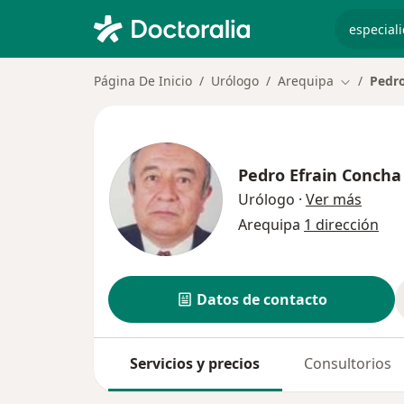
especiali
Página De Inicio
Urólogo
Arequipa
Pedro
Cambiar d
Pedro Efrain Concha
sobre 
Urólogo
·
Ver más
Arequipa
1 dirección
Datos de contacto
Servicios y precios
Consultorios