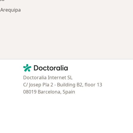
 Arequipa
ría: Enfermedades más tratadas
Contacto
Doctoralia - Página de inicio
Doctoralia Internet SL
C/ Josep Pla 2 - Building B2, floor 13
08019 Barcelona, Spain