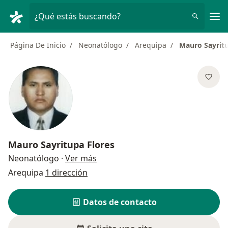
Men
¿Qué estás buscando?
Página De Inicio
Neonatólogo
Arequipa
Mauro Sayritu
Mauro Sayritupa Flores
sobre las especializaciones
Neonatólogo
·
Ver más
Arequipa
1 dirección
Datos de contacto