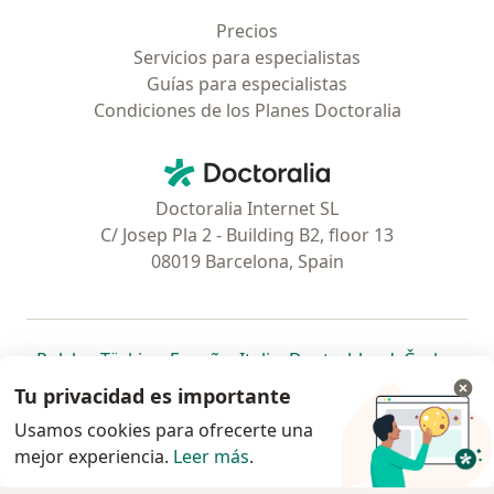
Precios
Servicios para especialistas
Guías para especialistas
Condiciones de los Planes Doctoralia
Contacto
Doctoralia - Página de inicio
Doctoralia Internet SL
C/ Josep Pla 2 - Building B2, floor 13
08019 Barcelona, Spain
se abre en una nueva pestaña
se abre en una nueva pestaña
se abre en una nueva pestaña
se abre en una nueva pes
se abre en 
se a
Polska
,
Türkiye
,
España
,
Italia
,
Deutschland
,
Česko
,
se abre en una nueva pestaña
se abre en una nueva pestaña
se abre en una nueva pestaña
se abre en una nueva p
se abre en 
se abr
Portugal
,
México
,
Chile
,
Brasil
,
Argentina
,
Perú
,
Tu privacidad es importante
se abre en una nueva pe
Colombia
Usamos cookies para ofrecerte una
mejor experiencia.
www.doctoralia.pe © 2026 - Encuentra tu
Leer más
.
especialista y agenda cita