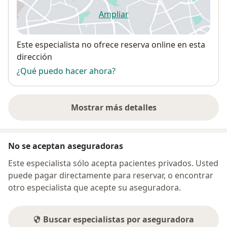
Ampliar
se abre en una nueva pestañ
Disponibilidad
Este especialista no ofrece reserva online en esta
dirección
¿Qué puedo hacer ahora?
Mostrar más detalles
sobre la dirección
No se aceptan aseguradoras
Este especialista sólo acepta pacientes privados. Usted
puede pagar directamente para reservar, o encontrar
otro especialista que acepte su aseguradora.
Buscar especialistas por aseguradora