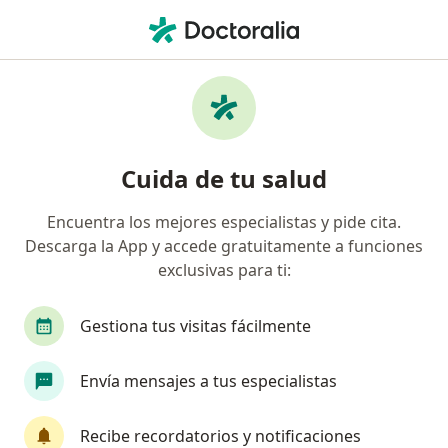
Men
Alergias De La Piel • Jesús María, Lima
Filtros
• 1
Seguro
Mapa
Especialistas en Alergias de la piel en Jesús
Cuida de tu salud
María
Encuentra los mejores especialistas y pide cita.
Descarga la App y accede gratuitamente a funciones
¿Qué especialidad estás buscando?
exclusivas para ti:
Dermatólogo
Alergista
Pediatra
Pató
Gestiona tus visitas fácilmente
Envía mensajes a tus especialistas
Recibe recordatorios y notificaciones